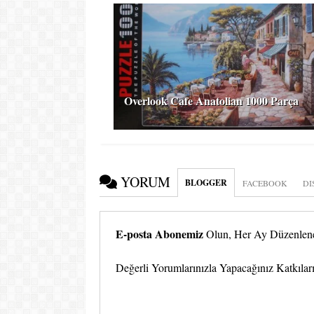
Overlook Cafe Anatolian 1000 Parça
YORUM
BLOGGER
FACEBOOK
DI
E-posta Abonemiz
Olun, Her Ay Düzenlenen
Değerli Yorumlarınızla Yapacağınız Katkıları