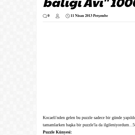
balığı Avı'' 10
0
11 Nisan 2013 Perşembe
Kocaeli'nden gelen bu puzzle sadece bir günde yapıldı.
tamamlarken başka bir puzzle'la da ilgileniyordum...5
Puzzle Künyesi: