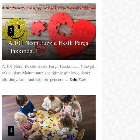
3
A.101 Neon Puzzle Eksik Parça
Hakkında..!!
A.101 Neon Puzzle Eksik Parça Hakkında..!! Sevgili
arkadaşlar; Malumunuz geçtiğimiz günlerde deniz
altı dünyasına fantastik bir pencere ...
Daha Fazla
4