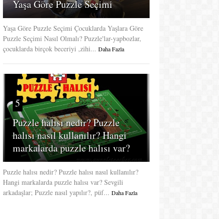
Yaşa Göre Puzzle Seçimi
Yaşa Göre Puzzle Seçimi Çocuklarda Yaşlara Göre
Puzzle Seçimi Nasıl Olmalı? Puzzle'lar-yapbozlar,
çocuklarda birçok beceriyi ,zihi...
Daha Fazla
5
Puzzle halısı nedir? Puzzle
halısı nasıl kullanılır? Hangi
markalarda puzzle halısı var?
Puzzle halısı nedir? Puzzle halısı nasıl kullanılır?
Hangi markalarda puzzle halısı var? Sevgili
arkadaşlar; Puzzle nasıl yapılır?, püf...
Daha Fazla