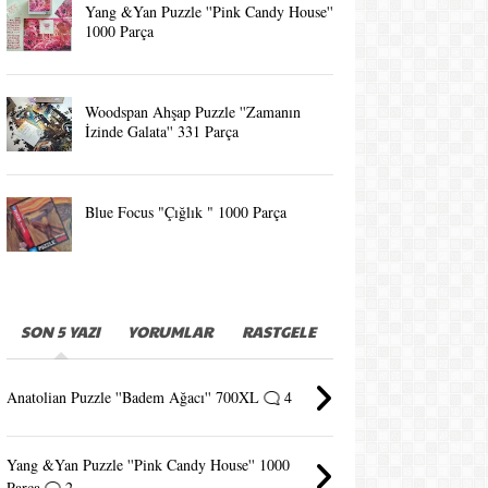
Yang &Yan Puzzle ''Pink Candy House''
1000 Parça
Woodspan Ahşap Puzzle ''Zamanın
İzinde Galata'' 331 Parça
Blue Focus "Çığlık " 1000 Parça
SON 5 YAZI
YORUMLAR
RASTGELE
Anatolian Puzzle ''Badem Ağacı'' 700XL
4
Yang &Yan Puzzle ''Pink Candy House'' 1000
Parça
2