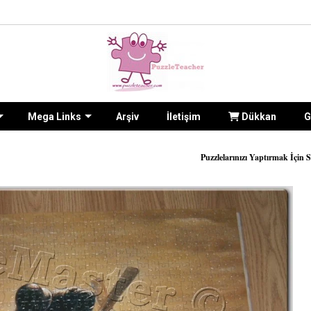
Mega Links
Arşiv
İletişim
Dükkan
G
Puzzlelarınızı Yaptırmak İçin Sitenin
İLETİŞİM formu 