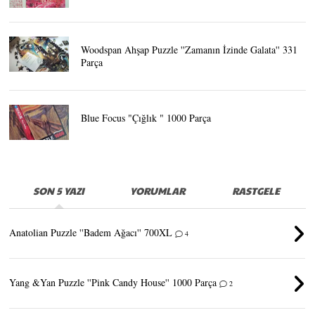
Woodspan Ahşap Puzzle ''Zamanın İzinde Galata'' 331
Parça
Blue Focus "Çığlık " 1000 Parça
SON 5 YAZI
YORUMLAR
RASTGELE
Anatolian Puzzle ''Badem Ağacı'' 700XL
4
Yang &Yan Puzzle ''Pink Candy House'' 1000 Parça
2