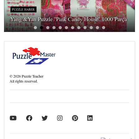
PUZZLE HABER
Yang &Yan Puzzle ''Pink Candy House'' 1000 Parça
©
2026
Puzzle Teacher
All rights reserved.