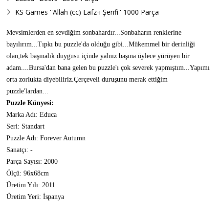
KS Games ''Allah (cc) Lafz-ı Şerifi'' 1000 Parça
Mevsimlerden en sevdiğim sonbahardır...Sonbaharın renklerine
bayılırım...Tıpkı bu puzzle'da olduğu gibi...Mükemmel bir derinliği
olan,tek başınalık duygusu içinde yalnız başına öylece yürüyen bir
adam....Bursa'dan bana gelen bu puzzle'ı çok severek yapmıştım...Yapımı
orta zorlukta diyebiliriz.Çerçeveli duruşunu merak ettiğim
puzzle'lardan...
Puzzle Künyesi:
Marka Adı: Educa
Seri: Standart
Puzzle Adı: Forever Autumn
Sanatçı: -
Parça Sayısı: 2000
Ölçü: 96x68cm
Üretim Yılı: 2011
Üretim Yeri: İspanya