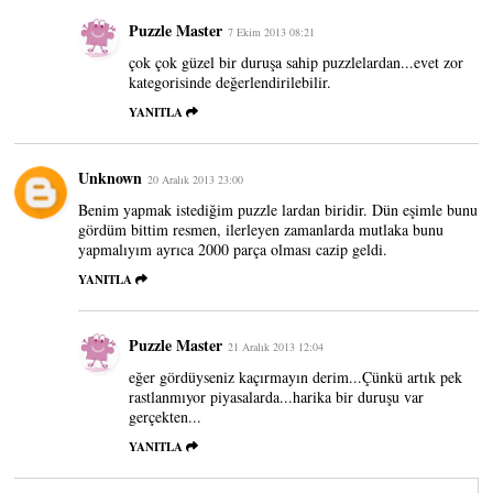
Puzzle Master
7 Ekim 2013 08:21
çok çok güzel bir duruşa sahip puzzlelardan...evet zor
kategorisinde değerlendirilebilir.
YANITLA
Unknown
20 Aralık 2013 23:00
Benim yapmak istediğim puzzle lardan biridir. Dün eşimle bunu
gördüm bittim resmen, ilerleyen zamanlarda mutlaka bunu
yapmalıyım ayrıca 2000 parça olması cazip geldi.
YANITLA
Puzzle Master
21 Aralık 2013 12:04
eğer gördüyseniz kaçırmayın derim...Çünkü artık pek
rastlanmıyor piyasalarda...harika bir duruşu var
gerçekten...
YANITLA