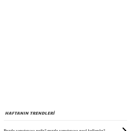
HAFTANIN TRENDLERİ
Puzzle yapıştırıcısı nedir? puzzle yapıştırıcısı nasıl kullanılır?