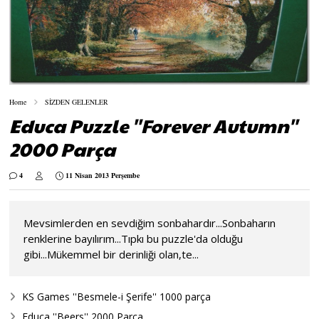
Home
SİZDEN GELENLER
Educa Puzzle ''Forever Autumn''
2000 Parça
4
11 Nisan 2013 Perşembe
Mevsimlerden en sevdiğim sonbahardır...Sonbaharın
renklerine bayılırım...Tıpkı bu puzzle'da olduğu
gibi...Mükemmel bir derinliği olan,te...
KS Games ''Besmele-i Şerife'' 1000 parça
Educa ''Beers'' 2000 Parça