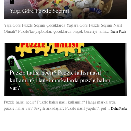
4
Yaşa Göre Puzzle Seçimi
Yaşa Göre Puzzle Seçimi Çocuklarda Yaşlara Göre Puzzle Seçimi Nasıl
Olmalı? Puzzle'lar-yapbozlar, çocuklarda birçok beceriyi ,zihi...
Daha Fazla
5
Puzzle halısı nedir? Puzzle halısı nasıl
kullanılır? Hangi markalarda puzzle halısı
var?
Puzzle halısı nedir? Puzzle halısı nasıl kullanılır? Hangi markalarda
puzzle halısı var? Sevgili arkadaşlar; Puzzle nasıl yapılır?, püf...
Daha Fazla