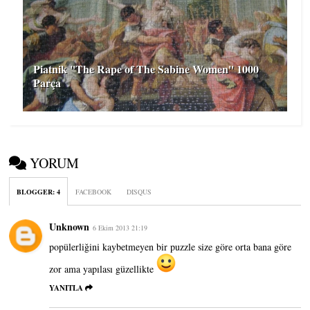
Piatnik ''The Rape of The Sabine Women'' 1000
Parça
YORUM
BLOGGER
:
4
FACEBOOK
DISQUS
Unknown
6 Ekim 2013 21:19
popülerliğini kaybetmeyen bir puzzle size göre orta bana göre
zor ama yapılası güzellikte
YANITLA