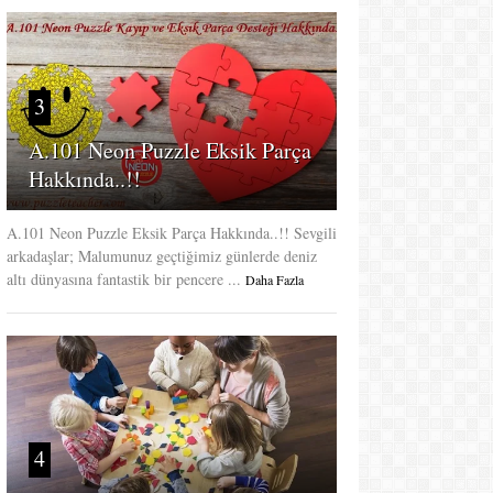
3
A.101 Neon Puzzle Eksik Parça
Hakkında..!!
A.101 Neon Puzzle Eksik Parça Hakkında..!! Sevgili
arkadaşlar; Malumunuz geçtiğimiz günlerde deniz
altı dünyasına fantastik bir pencere ...
Daha Fazla
4