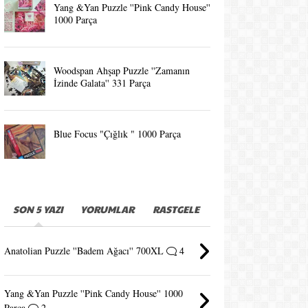
Yang &Yan Puzzle ''Pink Candy House''
1000 Parça
Woodspan Ahşap Puzzle ''Zamanın
İzinde Galata'' 331 Parça
Blue Focus "Çığlık " 1000 Parça
SON 5 YAZI
YORUMLAR
RASTGELE
Anatolian Puzzle ''Badem Ağacı'' 700XL
4
Yang &Yan Puzzle ''Pink Candy House'' 1000
Parça
2