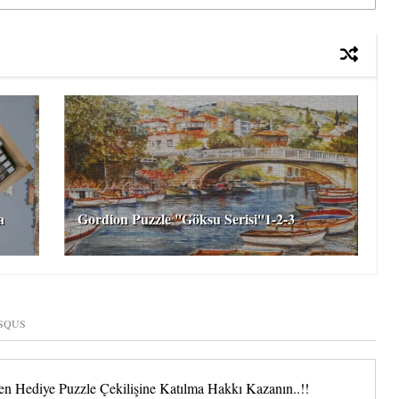
a
Gordion Puzzle ''Göksu Serisi''1-2-3
SQUS
 Hediye Puzzle Çekilişine Katılma Hakkı Kazanın..!!