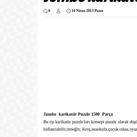
0
14 Nisan 2013 Pazar
Jumbo karikatür Puzzle 1500 Parça
Bu tip karikatür puzzle'ları konsept puzzle olarak dü
kullanılabilir,örneğin; Kreş,anaoku