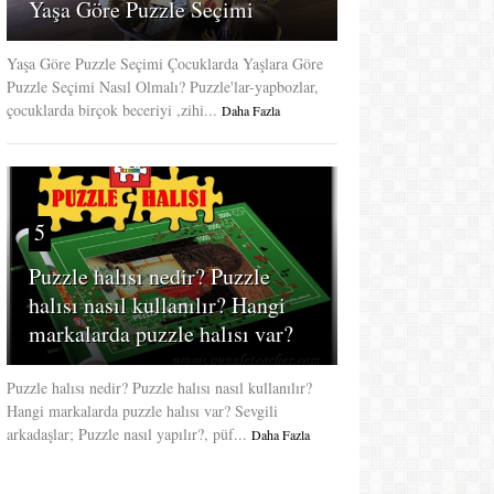
Yaşa Göre Puzzle Seçimi
Yaşa Göre Puzzle Seçimi Çocuklarda Yaşlara Göre
Puzzle Seçimi Nasıl Olmalı? Puzzle'lar-yapbozlar,
çocuklarda birçok beceriyi ,zihi...
Daha Fazla
5
Puzzle halısı nedir? Puzzle
halısı nasıl kullanılır? Hangi
markalarda puzzle halısı var?
Puzzle halısı nedir? Puzzle halısı nasıl kullanılır?
Hangi markalarda puzzle halısı var? Sevgili
arkadaşlar; Puzzle nasıl yapılır?, püf...
Daha Fazla