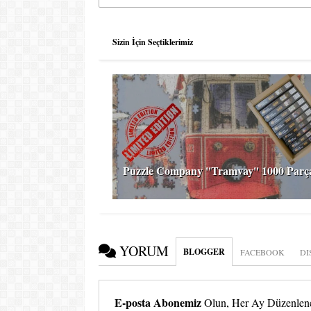
Sizin İçin Seçtiklerimiz
Puzzle Company ''Tramvay'' 1000 Parç
YORUM
BLOGGER
FACEBOOK
DI
E-posta Abonemiz
Olun, Her Ay Düzenlenen