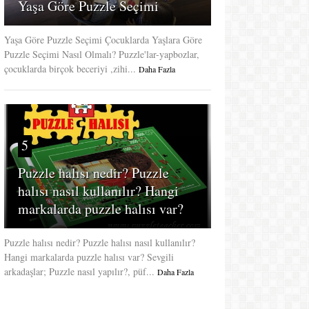
Yaşa Göre Puzzle Seçimi
Yaşa Göre Puzzle Seçimi Çocuklarda Yaşlara Göre
Puzzle Seçimi Nasıl Olmalı? Puzzle'lar-yapbozlar,
çocuklarda birçok beceriyi ,zihi...
Daha Fazla
5
Puzzle halısı nedir? Puzzle
halısı nasıl kullanılır? Hangi
markalarda puzzle halısı var?
Puzzle halısı nedir? Puzzle halısı nasıl kullanılır?
Hangi markalarda puzzle halısı var? Sevgili
arkadaşlar; Puzzle nasıl yapılır?, püf...
Daha Fazla