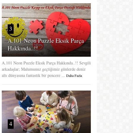
3
A.101 Neon Puzzle Eksik Parça
Hakkında..!!
A.101 Neon Puzzle Eksik Parça Hakkında..!! Sevgili
arkadaşlar; Malumunuz geçtiğimiz günlerde deniz
altı dünyasına fantastik bir pencere ...
Daha Fazla
4