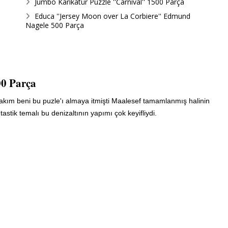
Jumbo Karikatür Puzzle ''Carnival'' 1500 Parça
Educa ''Jersey Moon over La Corbiere'' Edmund
Nagele 500 Parça
00 Parça
rakım beni bu puzle'ı almaya itmişti Maalesef tamamlanmış halinin
astik temalı bu denizaltının yapımı çok keyifliydi.