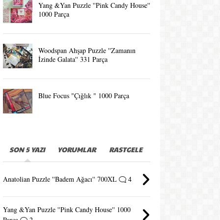
Yang &Yan Puzzle ''Pink Candy House''
1000 Parça
Woodspan Ahşap Puzzle ''Zamanın
İzinde Galata'' 331 Parça
Blue Focus "Çığlık " 1000 Parça
SON 5 YAZI
YORUMLAR
RASTGELE
Anatolian Puzzle ''Badem Ağacı'' 700XL
4
Yang &Yan Puzzle ''Pink Candy House'' 1000
Parça
2