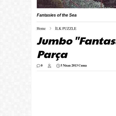
Fantasies of the Sea
Home
İLK PUZZLE
Jumbo ''Fantasi
Parça
0
5 Nisan 2013 Cuma