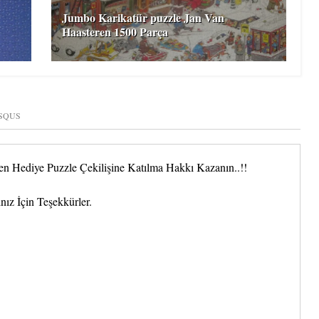
Jumbo Karikatür puzzle Jan Van
Haasteren 1500 Parça
SQUS
 Hediye Puzzle Çekilişine Katılma Hakkı Kazanın..!!
nız İçin Teşekkürler.