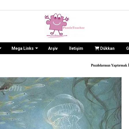
Mega Links
Arşiv
İletişim
Dükkan
G
Puzzlelarınızı Yaptırmak İçin Sitenin
İLETİŞİM form