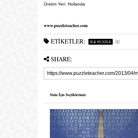
Üretim Yeri: Hollanda
www.puzzleteacher.com
ETIKETLER:
İLK PUZZLE
7
SHARE:
Sizin İçin Seçtiklerimiz