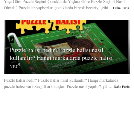
Yaşa Göre Puzzle Seçimi Çocuklarda Yaşlara Göre Puzzle Seçimi Nasıl
Olmalı? Puzzle'lar-yapbozlar, çocuklarda birçok beceriyi ,zihi...
Daha Fazla
5
Puzzle halısı nedir? Puzzle halısı nasıl
kullanılır? Hangi markalarda puzzle halısı
var?
Puzzle halısı nedir? Puzzle halısı nasıl kullanılır? Hangi markalarda
puzzle halısı var? Sevgili arkadaşlar; Puzzle nasıl yapılır?, püf...
Daha Fazla