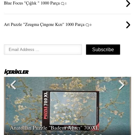
Blue Focus "Çığlık " 1000 Parça
1
Art Puzzle ''Zeugma Çingene Kızı'' 1000 Parça
0
İÇERİKLER
Anatolian Puzzle ''Badem Ağacı'' 700XL