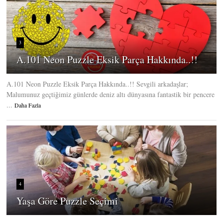
3
A.101 Neon Puzzle Eksik Parça Hakkında..!!
A.101 Neon Puzzle Eksik Parça Hakkında..!! Sevgili arkadaşlar;
Malumunuz geçtiğimiz günlerde deniz altı dünyasına fantastik bir pencere
...
Daha Fazla
4
Yaşa Göre Puzzle Seçimi