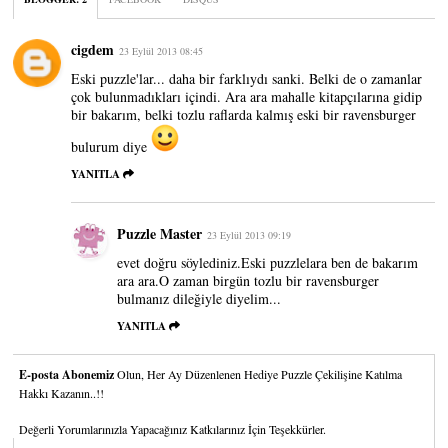
cigdem
23 Eylül 2013 08:45
Eski puzzle'lar... daha bir farklıydı sanki. Belki de o zamanlar
çok bulunmadıkları içindi. Ara ara mahalle kitapçılarına gidip
bir bakarım, belki tozlu raflarda kalmış eski bir ravensburger
bulurum diye
YANITLA
Puzzle Master
23 Eylül 2013 09:19
evet doğru söylediniz.Eski puzzlelara ben de bakarım
ara ara.O zaman birgün tozlu bir ravensburger
bulmanız dileğiyle diyelim...
YANITLA
E-posta Abonemiz
Olun, Her Ay Düzenlenen Hediye Puzzle Çekilişine Katılma
Hakkı Kazanın..!!
Değerli Yorumlarınızla Yapacağınız Katkılarınız İçin Teşekkürler.