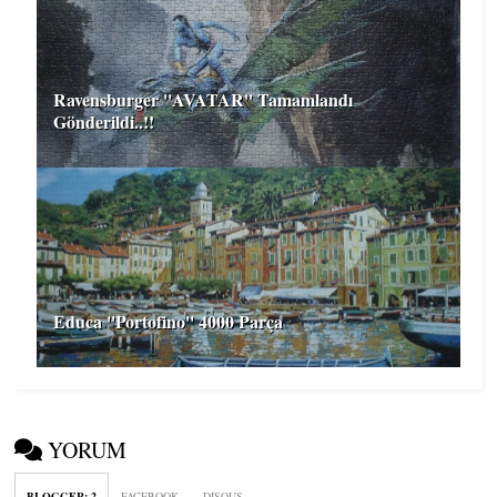
Ravensburger ''AVATAR'' Tamamlandı
Gönderildi..!!
Educa ''Portofino'' 4000 Parça
YORUM
BLOGGER
:
2
FACEBOOK
DISQUS