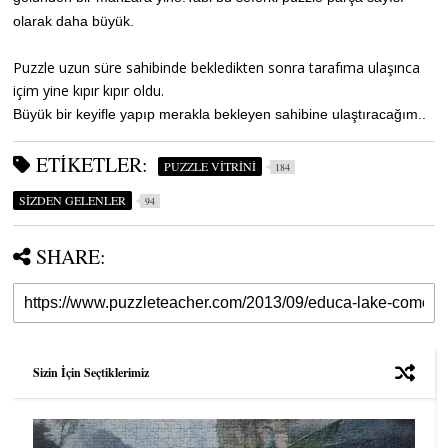
olarak daha büyük.
Puzzle uzun süre sahibinde bekledikten sonra tarafıma ulaşınca
içim yine kıpır kıpır oldu.
Büyük bir keyifle yapıp merakla bekleyen sahibine ulaştıracağım..
ETIKETLER:
PUZZLE VİTRİNİ
184
SİZDEN GELENLER
94
SHARE:
Sizin İçin Seçtiklerimiz