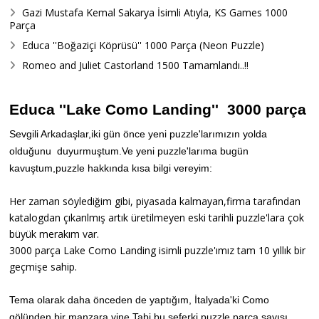
Gazi Mustafa Kemal Sakarya İsimli Atıyla, KS Games 1000
Parça
Educa ''Boğaziçi Köprüsü'' 1000 Parça (Neon Puzzle)
Romeo and Juliet Castorland 1500 Tamamlandı..!!
Educa ''Lake Como Landing'' 3000 parça
Sevgili Arkadaşlar,iki gün önce yeni puzzle'larımızın yolda
olduğunu duyurmuştum.Ve yeni puzzle'larıma bugün
kavuştum,puzzle hakkında kısa bilgi vereyim:
Her zaman söylediğim gibi, piyasada kalmayan,firma tarafından
katalogdan çıkarılmış artık üretilmeyen eski tarihli puzzle'lara çok
büyük merakım var.
3000 parça Lake Como Landing isimli puzzle'ımız tam 10 yıllık bir
geçmişe sahip.
Tema olarak daha önceden de yaptığım, İtalyada'ki Como
gölünden bir manzara yine.Tabi bu seferki puzzle parça sayısı