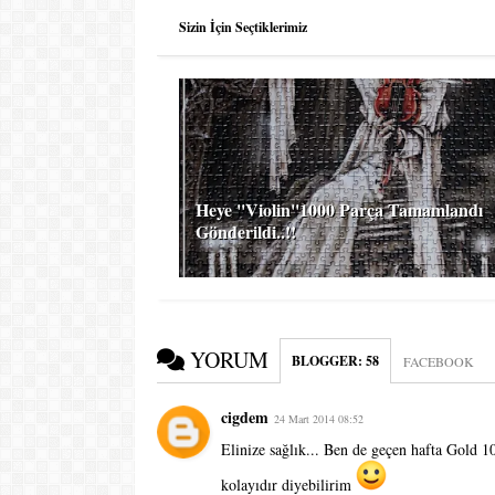
Sizin İçin Seçtiklerimiz
Heye ''Violin''1000 Parça Tamamlandı
Gönderildi..!!
YORUM
BLOGGER
:
58
FACEBOOK
cigdem
24 Mart 2014 08:52
Elinize sağlık... Ben de geçen hafta Gold 
kolayıdır diyebilirim