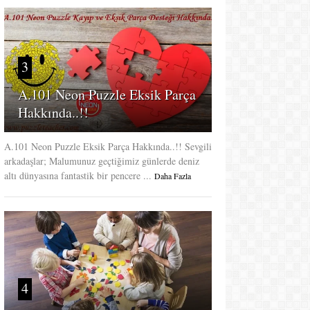
3
A.101 Neon Puzzle Eksik Parça
Hakkında..!!
A.101 Neon Puzzle Eksik Parça Hakkında..!! Sevgili
arkadaşlar; Malumunuz geçtiğimiz günlerde deniz
altı dünyasına fantastik bir pencere ...
Daha Fazla
4