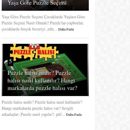
Yaşa Göre Puzzle Seçimi
Yaşa Göre Puzzle Seçimi Çocuklarda Yaşlara Göre
Puzzle Seçimi Nasıl Olmalı? Puzzle'lar-yapbozlar,
çocuklarda birçok beceriyi ,zihi...
Daha Fazla
5
Puzzle halısı nedir? Puzzle
halısı nasıl kullanılır? Hangi
markalarda puzzle halısı var?
Puzzle halısı nedir? Puzzle halısı nasıl kullanılır?
Hangi markalarda puzzle halısı var? Sevgili
arkadaşlar; Puzzle nasıl yapılır?, püf...
Daha Fazla