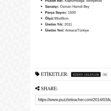
Puzzle Adı:
Kaplumbağa Terbiyecisi
Sanatçı:
Osman Hamdi Bey
Parça Sayısı:
1500
Ölçü:
99x48cm
Üretim Yılı:
2011
Üretim Yeri:
Ankara/Türkiye
ETIKETLER:
SİZDEN GELENLER
94
SHARE: