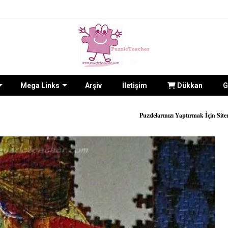
Mega Links
Arşiv
İletişim
Dükkan
G
Puzzlelarınızı Yaptırmak İçin Sitenin
İLETİŞİM formu 