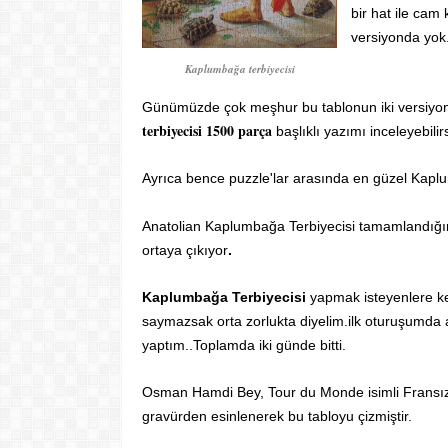
bir hat ile cam
versiyonda yok
Kaplumbağa terbiyecisi
Günümüzde çok meşhur bu tablonun iki versiyon 
terbiyecisi 1500 parça
başlıklı yazımı inceleyebilirs
Ayrıca bence puzzle'lar arasında en güzel Kaplu
Anatolian Kaplumbağa Terbiyecisi tamamlandığın
ortaya çıkıyor
.
Kaplumbağa Terbiyecisi
yapmak isteyenlere ke
saymazsak orta zorlukta diyelim.ilk oturuşumda 
yaptım..Toplamda iki günde bitti.
Osman Hamdi Bey, Tour du Monde isimli Fransızca
gravürden esinlenerek bu tabloyu çizmiştir.