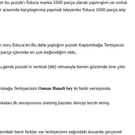
m bu puzzle'ı Educa marka 1500 parça olarak yapmıştım,ve zorluk
 arasında karşılaştırma yapmak isteyenler Educa 1500 parça alıp
en zoru Educa'dır.Bu defa yaptığım puzzle Kaplumbağa Terbiyecisi
 parça içlerinde en çok beğendiğim oldu.
,gerek puzzle'ın vertical (dik) olmasıyla benim gözümde öne çıktı
Osman Hamdi bey
lumbağa Terbiyecisini
iki farklı versiyonda
aları,ilk versiyonunu üretmiş,bazıları ikinciyi tercih etmiş.
asındaki bariz farklar var terbiyecinin sağındaki duvarda çerçeveli