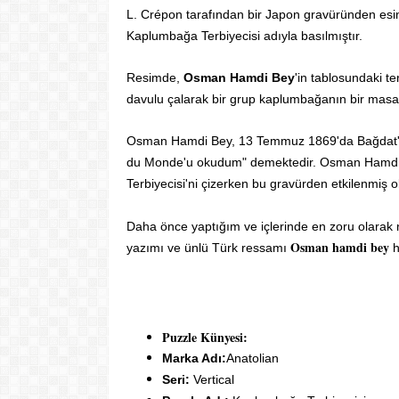
L. Crépon tarafından bir Japon gravüründen esin
Kaplumbağa Terbiyecisi adıyla basılmıştır.
Resimde,
Osman Hamdi Bey
'in tablosundaki te
davulu çalarak bir grup kaplumbağanın bir masa
Osman Hamdi Bey, 13 Temmuz 1869'da Bağdat'ta
du Monde'u okudum" demektedir. Osman Hamdi B
Terbiyecisi'ni çizerken bu gravürden etkilenmiş ola
Daha önce yaptığım ve içlerinde en zoru olarak 
Osman hamdi bey
yazımı ve ünlü Türk ressamı
h
Puzzle Künyesi:
Marka Adı:
Anatolian
Seri:
Vertical