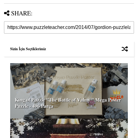
SHARE:
Sizin İçin Seçtiklerimiz
King of Puzzle ''The Battle of Valmy '' Mega Poster
Puzzle - 496 Parça