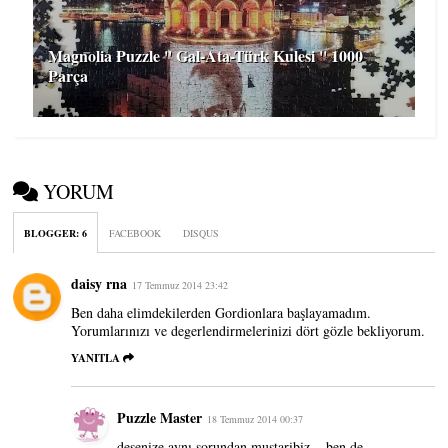
Magnolia Puzzle '' Gal-Ata-Türk Kulesi '' 1000
Parça
YORUM
BLOGGER
:
6
FACEBOOK
DISQUS
daisy rna
17 Temmuz 2014 23:42
Ben daha elimdekilerden Gordionlara başlayamadım.
Yorumlarınızı ve degerlendirmelerinizi dört gözle bekliyorum.
YANITLA
Puzzle Master
18 Temmuz 2014 00:37
desenize aynı sorundan mustaribiz....ben de