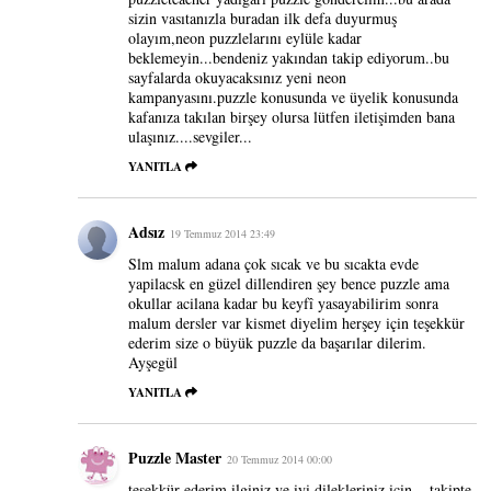
sizin vasıtanızla buradan ilk defa duyurmuş
olayım,neon puzzlelarını eylüle kadar
beklemeyin...bendeniz yakından takip ediyorum..bu
sayfalarda okuyacaksınız yeni neon
kampanyasını.puzzle konusunda ve üyelik konusunda
kafanıza takılan birşey olursa lütfen iletişimden bana
ulaşınız....sevgiler...
YANITLA
Adsız
19 Temmuz 2014 23:49
Slm malum adana çok sıcak ve bu sıcakta evde
yapilacsk en güzel dillendiren şey bence puzzle ama
okullar acilana kadar bu keyfî yasayabilirim sonra
malum dersler var kismet diyelim herşey için teşekkür
ederim size o büyük puzzle da başarılar dilerim.
Ayşegül
YANITLA
Puzzle Master
20 Temmuz 2014 00:00
teşekkür ederim ilginiz ve iyi dilekleriniz için....takipte