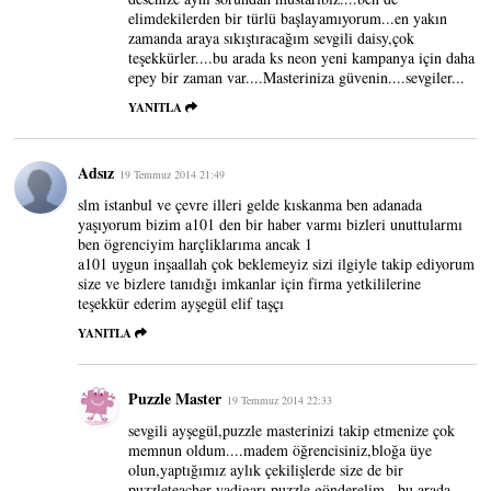
elimdekilerden bir türlü başlayamıyorum...en yakın
zamanda araya sıkıştıracağım sevgili daisy,çok
teşekkürler....bu arada ks neon yeni kampanya için daha
epey bir zaman var....Masteriniza güvenin....sevgiler...
YANITLA
Adsız
19 Temmuz 2014 21:49
slm istanbul ve çevre illeri gelde kıskanma ben adanada
yaşıyorum bizim a101 den bir haber varmı bizleri unuttularmı
ben ögrenciyim harçliklarıma ancak 1
a101 uygun inşaallah çok beklemeyiz sizi ilgiyle takip ediyorum
size ve bizlere tanıdığı imkanlar için firma yetkililerine
teşekkür ederim ayşegül elif taşçı
YANITLA
Puzzle Master
19 Temmuz 2014 22:33
sevgili ayşegül,puzzle masterinizi takip etmenize çok
memnun oldum....madem öğrencisiniz,bloğa üye
olun,yaptığımız aylık çekilişlerde size de bir
puzzleteacher yadigarı puzzle gönderelim...bu arada