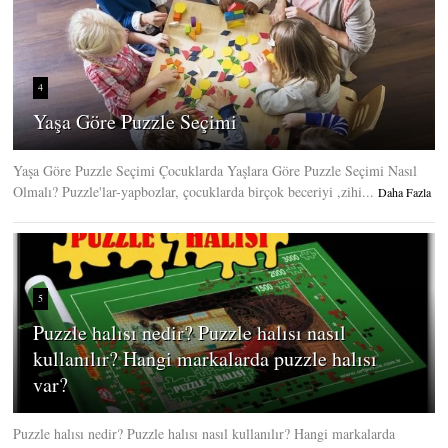
4
Yaşa Göre Puzzle Seçimi
Yaşa Göre Puzzle Seçimi Çocuklarda Yaşlara Göre Puzzle Seçimi Nasıl
Olmalı? Puzzle'lar-yapbozlar, çocuklarda birçok beceriyi ,zihi...
Daha Fazla
5
Puzzle halısı nedir? Puzzle halısı nasıl
kullanılır? Hangi markalarda puzzle halısı
var?
Puzzle halısı nedir? Puzzle halısı nasıl kullanılır? Hangi markalarda