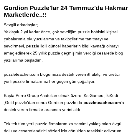
Gordion Puzzle'lar 24 Temmuz'da Hakmar
Marketlerde..!!
Sevgili arkadaşlar;
Yaklaşık 2 yıl kadar önce, çok sevdiğim puzzle hobisini kişisel
çabalarımla okuyucularıma ve takipçilerime tanıtmayı ve
sevdirmeyi,
puzzle
ilgili güncel haberlerin bilgi kaynağı olmayı
amaç edinerek 25 yıllık puzzle geçmişimin verdiği cesaretle blog
yazılarıma başladım.
puzzleteacher.com bloğumuza destek veren ithalatçı ve üretici
yerli puzzle firmalarımız her geçen gün çoğalıyor.
Başta Perre Group Anatolian olmak üzere ,Ks Games ,İkiKedi
,Gold puzzle'dan sonra Gordion puzzle da
puzzleteacher.com
'a
destek veren firmalar arasında yerini aldı.
Tek tek tüm yerli puzzle firmalarımıza samimi yaklaşımları övgü
dolu ve cesaretlendirici sözleri için gönülden teşekkür ediyorum.