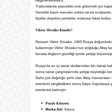
değerlendirebiliriz.
Trattorialarda yiyecekleri,eve götürmek için kapl
Genelde basılı menuleri yoktur,servis sıradandır
fiyatlar düşüktür,yemekler mütevazi fakat boldu
Viktor Shvaiko Kimdir?
Ressam Viktor Shvaiko, 1965 Rusya doğumludur
kullanmıştır.Viktor Shvaiko'nun doğduğu Altay ken
burada doğanın güzelliği içinde yetişip büyümüşt
Rusya'da en iyi sanat okullarından biri olarak k
sonra sanat çalışmalarında yetişip büyüdüğü kenti
Daha çok doğduğu şehir olan Altay manzaraları ü
eserlerini sergiledikten sonra İtalya,Yugoslavya g
eserlerine katmıştır.
Puzzle Künyesi:
Marka Adı:
Educa