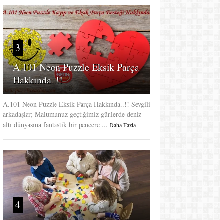
3
A.101 Neon Puzzle Eksik Parça
Hakkında..!!
A.101 Neon Puzzle Eksik Parça Hakkında..!! Sevgili
arkadaşlar; Malumunuz geçtiğimiz günlerde deniz
altı dünyasına fantastik bir pencere ...
Daha Fazla
4