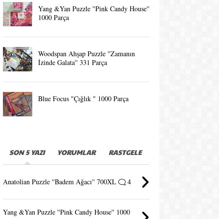
Yang &Yan Puzzle ''Pink Candy House''
1000 Parça
Woodspan Ahşap Puzzle ''Zamanın
İzinde Galata'' 331 Parça
Blue Focus "Çığlık " 1000 Parça
SON 5 YAZI
YORUMLAR
RASTGELE
Anatolian Puzzle ''Badem Ağacı'' 700XL
4
Yang &Yan Puzzle ''Pink Candy House'' 1000