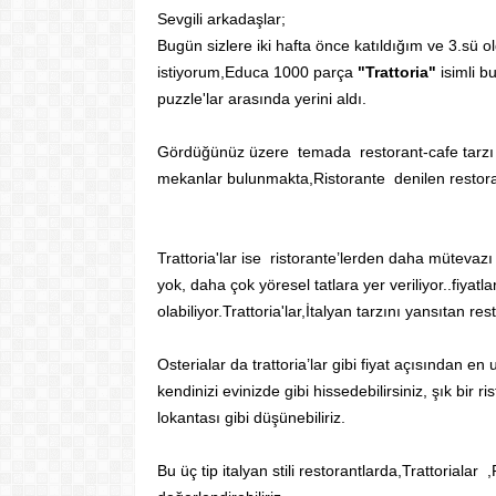
Sevgili arkadaşlar;
Bugün sizlere iki hafta önce katıldığım ve 3.sü
istiyorum,Educa 1000 parça
"Trattoria"
isimli b
puzzle'lar arasında yerini aldı.
Gördüğünüz üzere temada restorant-cafe tarzı bir
mekanlar bulunmakta,Ristorante denilen restorantl
Trattoria'lar ise ristorante’lerden daha mütevazı
yok, daha çok yöresel tatlara yer veriliyor..fiyat
olabiliyor.Trattoria'lar,İtalyan tarzını yansıtan res
Osterialar da trattoria’lar gibi fiyat açısından 
kendinizi evinizde gibi hissedebilirsiniz, şık bir 
lokantası gibi düşünebiliriz.
Bu üç tip italyan stili restorantlarda,Trattoriala