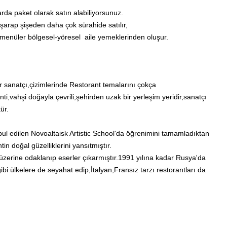
arda paket olarak satın alabiliyorsunuz.
,şarap şişeden daha çok sürahide satılır,
r,menüler bölgesel-yöresel aile yemeklerinden oluşur.
 sanatçı,çizimlerinde
Restorant temalarını çokça
ti,vahşi doğayla çevrili,şehirden uzak bir yerleşim yeridir,sanatçı
ür.
abul edilen Novoaltaisk Artistic School'da öğrenimini tamamladıktan
n doğal güzelliklerini yansıtmıştır.
zerine odaklanıp eserler çıkarmıştır.1991 yılına kadar Rusya'da
ibi ülkelere de seyahat edip,İtalyan,Fransız tarzı restorantları da