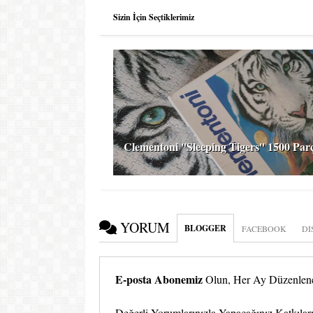
Sizin İçin Seçtiklerimiz
Clementoni ''Sleeping Tigers'' 1500 Par
YORUM
BLOGGER
FACEBOOK
DI
E-posta Abonemiz
Olun, Her Ay Düzenlenen
Değerli Yorumlarınızla Yapacağınız Katkıları