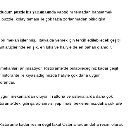
puzzle hız yarışmasında
 olduğum
yaptığım
temadan bahsetmek
u puzzle, kolay teması ile çok fazla zorlanmadan bitirdiğim
 mekan işlenmiş...İtalya'da yemek için tercih edilebilecek çeşitli
ar,içlerinde en şık, en lüks ve haliyle de en pahalı olanıdır.
 mekanları anımsatıyor. Ristorante’de bulabileceğiniz kadar çeşit
lar ristorante ile kıyasladığımızda haliyle çok daha uygun
torantlar.
en uygun mekanlardan oluyor. Trattoria ve osteria’larda daha çok
ristorante’deki gibi şarap servisi yapılması beklenemez
,
daha çok aile
r ,Ristorante kadar resmi değil fakat Osteria'lardan daha resmi olarak