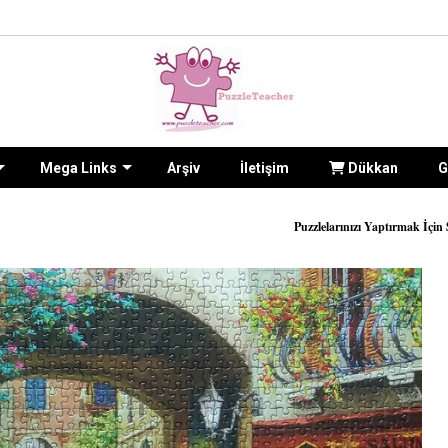
Mega Links
Arşiv
İletişim
Dükkan
G
Puzzlelarınızı Yaptırmak İçin Sitenin
İLETİŞİM for