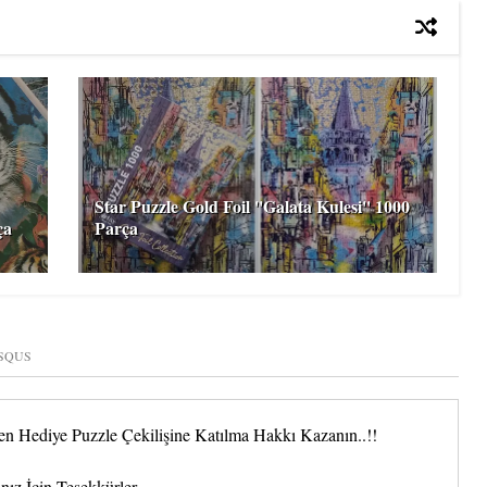
Star Puzzle Gold Foil ''Galata Kulesi'' 1000
ça
Parça
SQUS
 Hediye Puzzle Çekilişine Katılma Hakkı Kazanın..!!
nız İçin Teşekkürler.