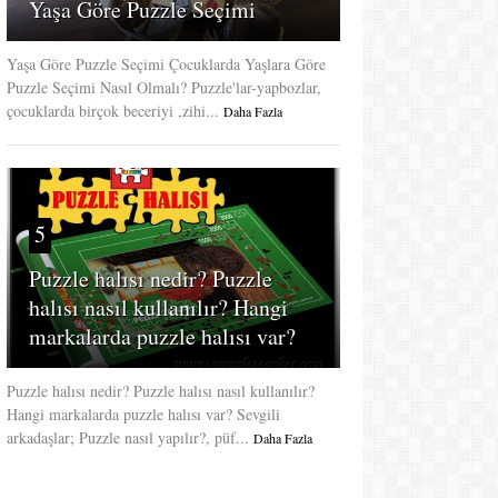
Yaşa Göre Puzzle Seçimi
Yaşa Göre Puzzle Seçimi Çocuklarda Yaşlara Göre
Puzzle Seçimi Nasıl Olmalı? Puzzle'lar-yapbozlar,
çocuklarda birçok beceriyi ,zihi...
Daha Fazla
5
Puzzle halısı nedir? Puzzle
halısı nasıl kullanılır? Hangi
markalarda puzzle halısı var?
Puzzle halısı nedir? Puzzle halısı nasıl kullanılır?
Hangi markalarda puzzle halısı var? Sevgili
arkadaşlar; Puzzle nasıl yapılır?, püf...
Daha Fazla