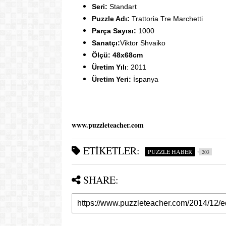
Seri:
Standart
Puzzle Adı:
Trattoria Tre Marchetti
Parça Sayısı:
1000
Sanatçı:
Viktor Shvaiko
Ölçü: 48x68cm
Üretim Yılı
: 2011
Üretim Yeri:
İspanya
www.puzzleteacher.com
ETIKETLER:
PUZZLE HABER
203
SHARE: