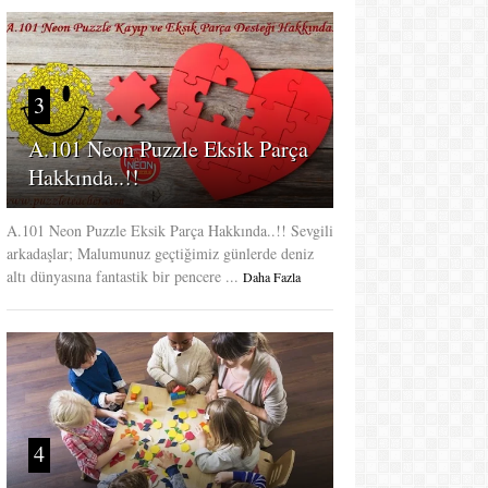
3
A.101 Neon Puzzle Eksik Parça
Hakkında..!!
A.101 Neon Puzzle Eksik Parça Hakkında..!! Sevgili
arkadaşlar; Malumunuz geçtiğimiz günlerde deniz
altı dünyasına fantastik bir pencere ...
Daha Fazla
4