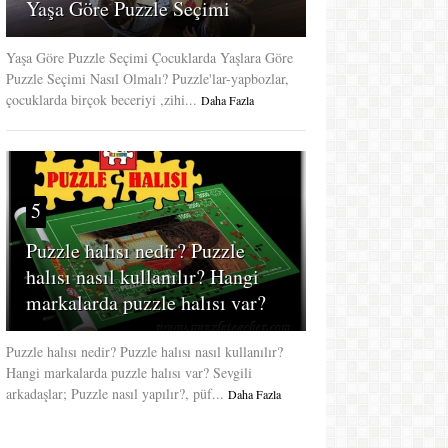
Yaşa Göre Puzzle Seçimi
Yaşa Göre Puzzle Seçimi Çocuklarda Yaşlara Göre
Puzzle Seçimi Nasıl Olmalı? Puzzle'lar-yapbozlar,
çocuklarda birçok beceriyi ,zihi...
Daha Fazla
5
Puzzle halısı nedir? Puzzle
halısı nasıl kullanılır? Hangi
markalarda puzzle halısı var?
Puzzle halısı nedir? Puzzle halısı nasıl kullanılır?
Hangi markalarda puzzle halısı var? Sevgili
arkadaşlar; Puzzle nasıl yapılır?, püf...
Daha Fazla