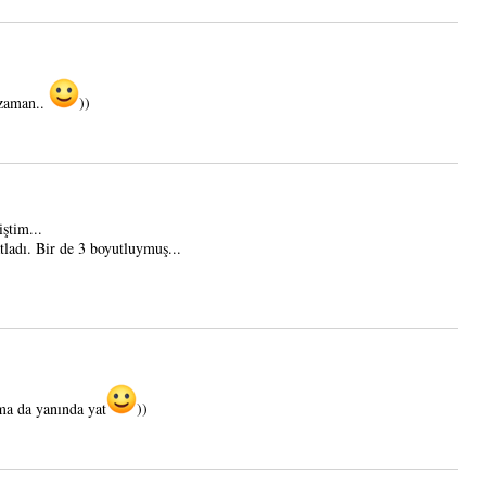
 zaman..
))
ştim...
ladı. Bir de 3 boyutluymuş...
ma da yanında yat
))