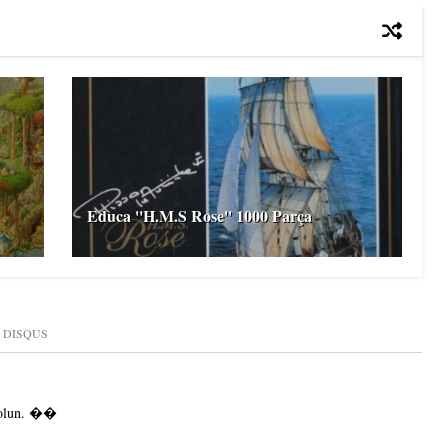
Educa ''H.M.S Rose'' 1000 Parça
DISQUS
ağolun. ��