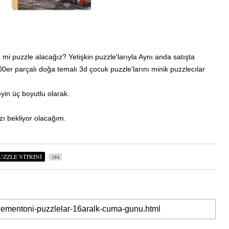
mi puzzle alacağız? Yetişkin puzzle'larıyla Aynı anda satışta
00er parçalı
doğa temalı
3d çocuk puzzle'larını minik puzzlecılar
eyin üç boyutlu olarak.
zı bekliyor olacağım.
UZZLE VİTRİNİ
184