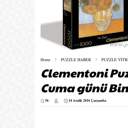
Home
PUZZLE HABER
PUZZLE VİTR
Clementoni Puz
Cuma günü Bim 
56
14 Aralık 2016 Çarşamba