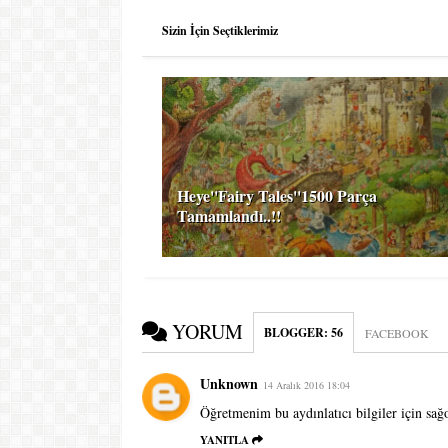
Sizin İçin Seçtiklerimiz
Heye''Fairy Tales''1500 Parça
Tamamlandı..!!
YORUM
BLOGGER
:
56
FACEBOOK
Unknown
14 Aralık 2016 18:04
Öğretmenim bu aydınlatıcı bilgiler için s
YANITLA