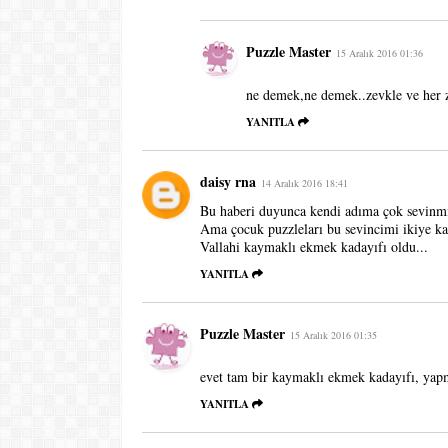
Puzzle Master
15 Aralık 2016 01:36
ne demek,ne demek..zevkle ve her
YANITLA
daisy rna
14 Aralık 2016 18:41
Bu haberi duyunca kendi adıma çok sevinmi
Ama çocuk puzzleları bu sevincimi ikiye kat
Vallahi kaymaklı ekmek kadayıfı oldu...
YANITLA
Puzzle Master
15 Aralık 2016 01:35
evet tam bir kaymaklı ekmek kadayıfı, yap
YANITLA