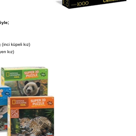
öyle;
(inci küpeli kız)
en kız)