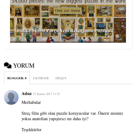
Grafika 54.000 Parça Yeni Rekortmen Puzzle..!!
YORUM
BLOGGER
:
8
FACEBOOK
DISQUS
Adsız
27 Kasım 2017 11:55
Merhabalar
Streç film gibi olan puzzle koruyucular var. Önerir misiniz
yoksa anatolian yapıştırıcı mı daha iyi?
Teşekkürler