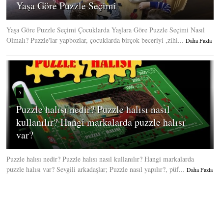
Yaşa Göre Puzzle Seçimi
Yaşa Göre Puzzle Seçimi Çocuklarda Yaşlara Göre Puzzle Seçimi Nasıl
Olmalı? Puzzle'lar-yapbozlar, çocuklarda birçok beceriyi ,zihi...
Daha Fazla
5
Puzzle halısı nedir? Puzzle halısı nasıl
kullanılır? Hangi markalarda puzzle halısı
var?
Puzzle halısı nedir? Puzzle halısı nasıl kullanılır? Hangi markalarda
puzzle halısı var? Sevgili arkadaşlar; Puzzle nasıl yapılır?, püf...
Daha Fazla