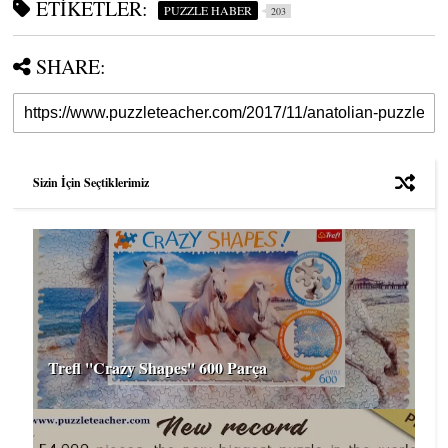
ETIKETLER:
PUZZLE HABER
203
SHARE:
Sizin İçin Seçtiklerimiz
Trefl ''Crazy Shapes'' 600 Parça