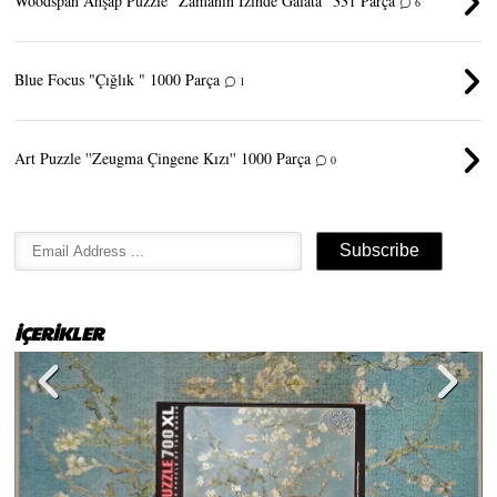
Woodspan Ahşap Puzzle ''Zamanın İzinde Galata'' 331 Parça
6
Blue Focus "Çığlık " 1000 Parça
1
Art Puzzle ''Zeugma Çingene Kızı'' 1000 Parça
0
İÇERİKLER