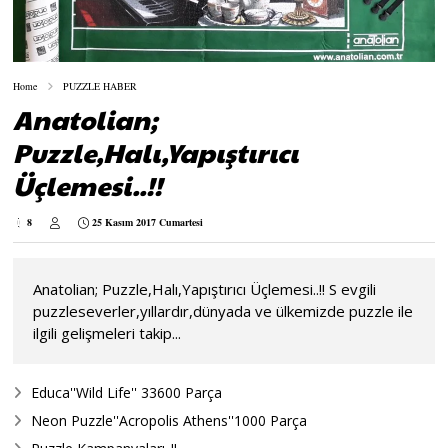
Home
PUZZLE HABER
Anatolian;
Puzzle,Halı,Yapıştırıcı
Üçlemesi..!!
8
25 Kasım 2017 Cumartesi
Anatolian; Puzzle,Halı,Yapıştırıcı Üçlemesi..!! S evgili
puzzleseverler,yıllardır,dünyada ve ülkemizde puzzle ile
ilgili gelişmeleri takip...
Educa''Wild Life'' 33600 Parça
Neon Puzzle''Acropolis Athens''1000 Parça