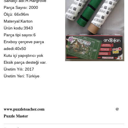
Sanatçı adı:H.Hargrove
Parça Sayısı: 2000
Ölçü: 66x96m
Materyal:Karton
Ürün kodu:3943
Parça tipi sayısı:6
Enxboy çerçeve parça
adedi:40x50
Kutu içi yapıştırıcı yok
Eksik parça desteği var.
Üretim Yılı: 2017
Üretim Yeri: Türkiye
www.puzzleteacher.com
@
Puzzle Master