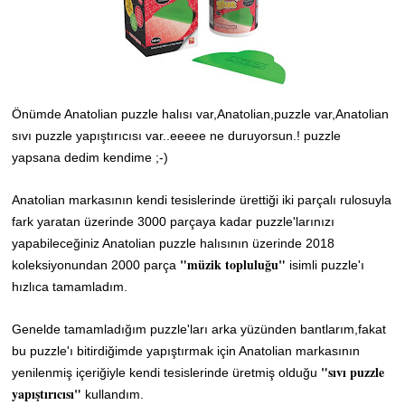
Önümde Anatolian puzzle halısı var,Anatolian,puzzle var,Anatolian
sıvı puzzle yapıştırıcısı var..eeeee ne duruyorsun.! puzzle
yapsana dedim kendime ;-)
Anatolian markasının kendi tesislerinde ürettiği iki parçalı rulosuyla
fark yaratan üzerinde 3000 parçaya kadar puzzle'larınızı
yapabileceğiniz Anatolian puzzle halısının üzerinde
2018
"müzik topluluğu"
koleksiyonundan 2000 parça
isimli puzzle'ı
hızlıca tamamladım.
Genelde tamamladığım puzzle'ları arka yüzünden bantlarım,fakat
bu puzzle'ı bitirdiğimde yapıştırmak için Anatolian markasının
"sıvı puzzle
yenilenmiş içeriğiyle kendi tesislerinde üretmiş olduğu
yapıştırıcısı"
kullandım.