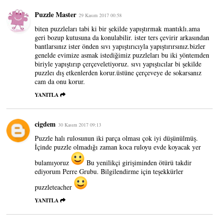
Puzzle Master
29 Kasım 2017 00:58
biten puzzleları tabi ki bir şekilde yapıştırmak mantıklı.ama
geri bozup kutusuna da konulabilir. ister ters çevirir arkasından
bantlarsınız ister önden sıvı yapıştırıcıyla yapıştırırsınız.bizler
genelde evimize asmak istediğimiz puzzleları bu iki yöntemden
biriyle yapıştırıp çerçeveletiyoruz. sıvı yapıştıcılar bi şekilde
puzzleı dış etkenlerden korur.üstüne çerçeveye de sokarsanız
cam da onu korur.
YANITLA
cigdem
30 Kasım 2017 09:13
Puzzle halı rulosunun iki parça olması çok iyi düşünülmüş.
İçinde puzzle olmadığı zaman koca ruloyu evde koyacak yer
bulamıyoruz
Bu yenilikçi girişiminden ötürü takdir
ediyorum Perre Grubu. Bilgilendirme için teşekkürler
puzzleteacher
YANITLA