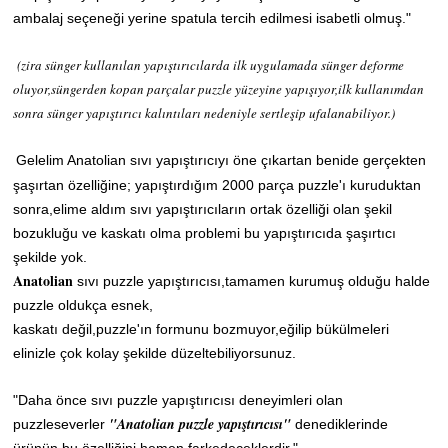
ambalaj seçeneği yerine spatula tercih edilmesi isabetli olmuş."
(zira sünger kullanılan yapıştırıcılarda ilk uygulamada sünger deforme
oluyor,süngerden kopan parçalar puzzle yüzeyine yapışıyor,ilk kullanımdan
sonra sünger yapıştırıcı kalıntıları nedeniyle sertleşip ufalanabiliyor.)
Gelelim Anatolian sıvı yapıştırıcıyı öne çıkartan benide gerçekten
şaşırtan özelliğine; yapıştırdığım 2000 parça puzzle'ı kuruduktan
sonra,elime aldım sıvı yapıştırıcıların ortak özelliği olan şekil
bozukluğu ve kaskatı olma problemi bu yapıştırıcıda şaşırtıcı
şekilde yok.
Anatolian
sıvı puzzle yapıştırıcısı,tamamen kurumuş olduğu halde
puzzle oldukça esnek,
kaskatı değil,puzzle'ın formunu bozmuyor,eğilip bükülmeleri
elinizle çok kolay şekilde düzeltebiliyorsunuz.
"Daha önce
sıvı puzzle yapıştırıcısı deneyimleri olan
"Anatolian puzzle yapıştırıcısı"
puzzleseverler
denediklerinde