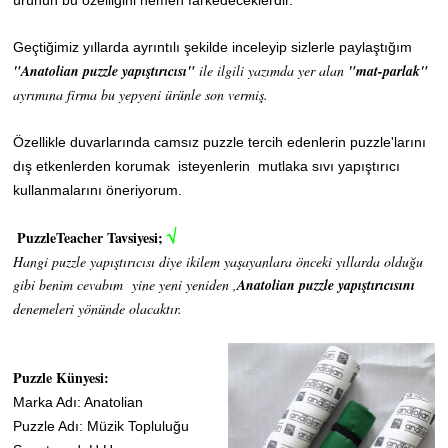
ürünün bu özelliğini hemen farkedeceklerdir."
Geçtiğimiz yıllarda ayrıntılı şekilde inceleyip sizlerle paylaştığım
"Anatolian puzzle yapıştırıcısı"
ile ilgili yazımda yer alan
"mat-parlak"
ayrımına firma bu yepyeni ürünle son vermiş.
Özellikle duvarlarında camsız puzzle tercih edenlerin puzzle'larını
dış etkenlerden korumak isteyenlerin mutlaka sıvı yapıştırıcı
kullanmalarını öneriyorum.
√
PuzzleTeacher Tavsiyesi;
Hangi puzzle yapıştırıcısı diye ikilem yaşayanlara önceki yıllarda olduğu
gibi benim cevabım yine yeni yeniden ,
Anatolian puzzle yapıştırıcısını
denemeleri yönünde olacaktır.
Puzzle Künyesi:
Marka Adı: Anatolian
Puzzle Adı: Müzik Topluluğu