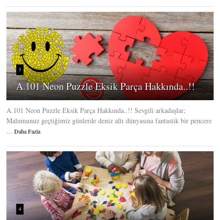
3
A.101 Neon Puzzle Eksik Parça Hakkında..!!
A.101 Neon Puzzle Eksik Parça Hakkında..!! Sevgili arkadaşlar;
Malumunuz geçtiğimiz günlerde deniz altı dünyasına fantastik bir pencere
...
Daha Fazla
4