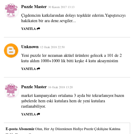
Puzzle Master
30 Kasım 2017 13:13
Çigdemcim katkılarından dolayı teşekkür ederim.Yapıştırıcıyı
hakikaten bir ara dene.sevgiler...
YANITLA
Unknown
12 Ocak 2018 22:50
Yeni puzzle ler nezaman aktüel ürünlere gelecek a 101 de 2
kutu aldım 1000+1000 lik bitti keşke 4 kutu aksaymistim
YANITLA
Puzzle Master
16 Ocak 2018 13:20
market kampanyaları ortalama 3 ayda bir tekrarlanıyor.bazen
şubelerde hem eski kutulara hem de yeni kutulara
rastlanabiliyor.
YANITLA
E-posta Abonemiz
Olun, Her Ay Düzenlenen Hediye Puzzle Çekilişine Katılma