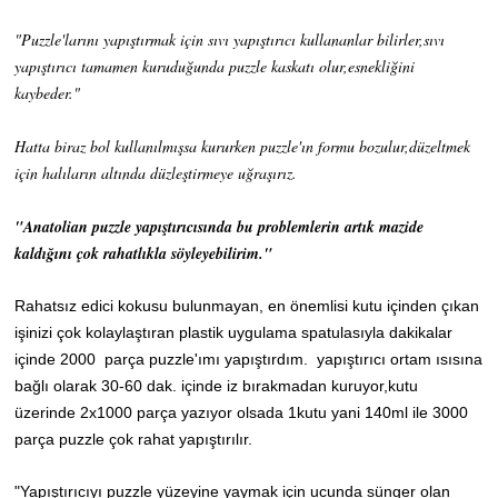
"Puzzle'larını yapıştırmak için sıvı yapıştırıcı kullananlar bilirler,sıvı
yapıştırıcı tamamen kuruduğunda puzzle kaskatı olur,esnekliğini
kaybeder."
Hatta biraz bol kullanılmışsa kururken puzzle'ın formu bozulur,düzeltmek
için halıların altında düzleştirmeye uğraşırız.
"Anatolian puzzle yapıştırıcısında bu problemlerin artık mazide
kaldığını çok rahatlıkla söyleyebilirim."
Rahatsız edici kokusu bulunmayan, en önemlisi kutu içinden çıkan
işinizi çok kolaylaştıran plastik uygulama spatulasıyla dakikalar
içinde 2000 parça puzzle'ımı yapıştırdım. yapıştırıcı ortam ısısına
bağlı olarak 30-60 dak. içinde iz bırakmadan kuruyor,kutu
üzerinde 2x1000 parça yazıyor olsada 1kutu yani
140ml
ile 3000
parça puzzle çok rahat yapıştırılır.
"Yapıştırıcıyı puzzle yüzeyine yaymak için ucunda sünger olan