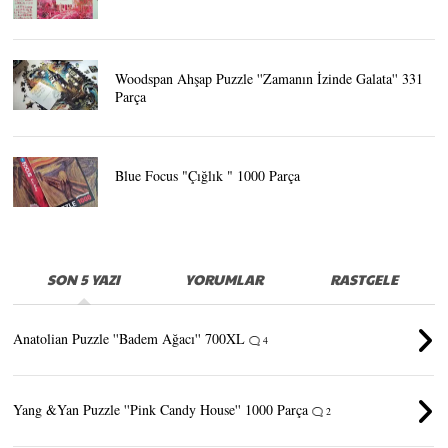
Woodspan Ahşap Puzzle ''Zamanın İzinde Galata'' 331
Parça
Blue Focus "Çığlık " 1000 Parça
SON 5 YAZI
YORUMLAR
RASTGELE
Anatolian Puzzle ''Badem Ağacı'' 700XL
4
Yang &Yan Puzzle ''Pink Candy House'' 1000 Parça
2