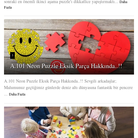
sonraki en önemli ikinci aşama puzzle'ı dikkatlice yapıştırmaktı...
Daha
Fazla
3
A.101 Neon Puzzle Eksik Parça Hakkında..!!
A.101 Neon Puzzle Eksik Parça Hakkında..!! Sevgili arkadaşlar;
Malumunuz geçtiğimiz günlerde deniz altı dünyasına fantastik bir pencere
...
Daha Fazla