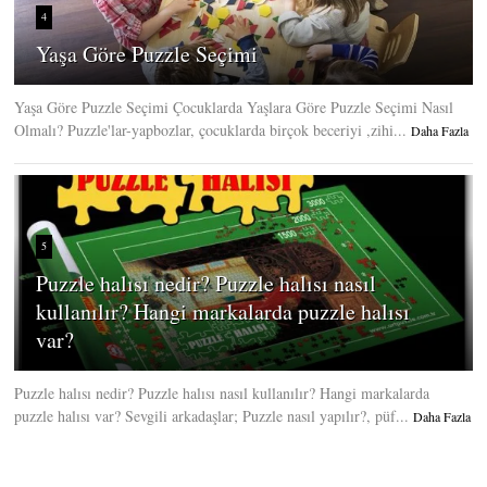
4
Yaşa Göre Puzzle Seçimi
Yaşa Göre Puzzle Seçimi Çocuklarda Yaşlara Göre Puzzle Seçimi Nasıl
Olmalı? Puzzle'lar-yapbozlar, çocuklarda birçok beceriyi ,zihi...
Daha Fazla
5
Puzzle halısı nedir? Puzzle halısı nasıl
kullanılır? Hangi markalarda puzzle halısı
var?
Puzzle halısı nedir? Puzzle halısı nasıl kullanılır? Hangi markalarda
puzzle halısı var? Sevgili arkadaşlar; Puzzle nasıl yapılır?, püf...
Daha Fazla