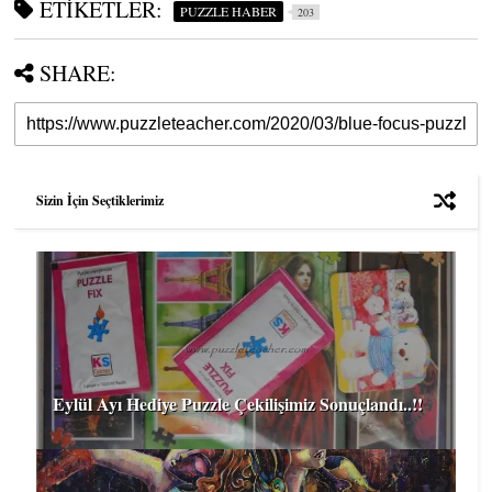
ETIKETLER:
PUZZLE HABER
203
SHARE:
Sizin İçin Seçtiklerimiz
Eylül Ayı Hediye Puzzle Çekilişimiz Sonuçlandı..!!