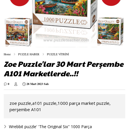
Home
PUZZLE HABER
PUZZLE VİTRİNİ
Zoe Puzzle'lar 30 Mart Perşembe
A101 Marketlerde..!!
0
28 Mart 2023 Salı
zoe puzzle,a101 puzzle,1000 parça market puzzle,
perşembe A101
Wrebbit puzzle' 'The Original Six'' 1000 Parça