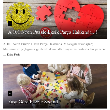
3
A.101 Neon Puzzle Eksik Parça Hakkında..!!
A.101 Neon Puzzle Eksik Parça Hakkında..!! Sevgili arkadaşlar;
Malumunuz geçtiğimiz günlerde deniz altı dünyasına fantastik bir pencere
...
Daha Fazla
4
Yaşa Göre Puzzle Seçimi