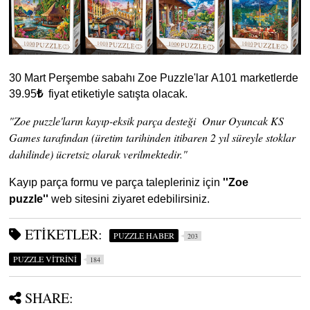
30 Mart Perşembe sabahı Zoe Puzzle'lar
A101 marketlerde
39.95
₺
fiyat etiketiyle satışta olacak.
"Zoe puzzle'ların kayıp-eksik parça desteği Onur Oyuncak KS
Games tarafından (üretim tarihinden itibaren 2 yıl süreyle stoklar
dahilinde) ücretsiz olarak verilmektedir."
Kayıp parça formu ve parça talepleriniz için
''Zoe
puzzle''
web sitesini ziyaret edebilirsiniz.
ETIKETLER:
PUZZLE HABER
203
PUZZLE VİTRİNİ
184
SHARE: