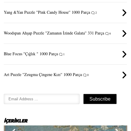
Yang &Yan Puzzle ''Pink Candy House'' 1000 Parça
2
Woodspan Ahşap Puzzle ''Zamanın İzinde Galata'' 331 Parça
6
Blue Focus "Çığlık " 1000 Parça
1
Art Puzzle ''Zeugma Çingene Kızı'' 1000 Parça
0
İÇERİKLER