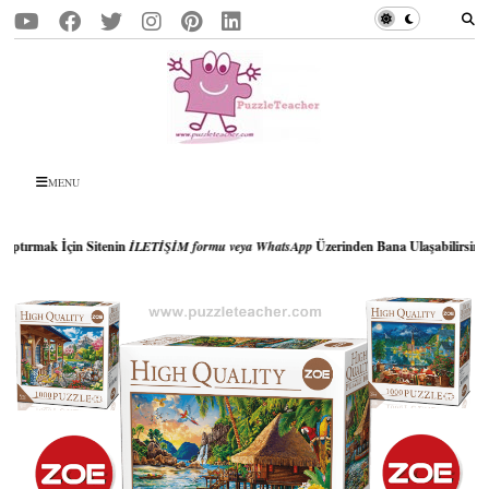
MENU
İçin Sitenin
İLETİŞİM formu veya WhatsApp
Üzerinden Bana Ulaşabilirsiniz..!!