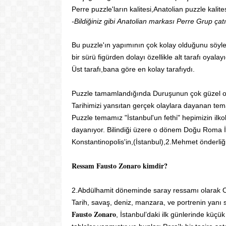
Perre puzzle'ların kalitesi,Anatolian puzzle kalite
-Bildiğiniz
gibi
Anatolian markası Perre Grup çatıs
Bu puzzle'ın yapımının çok kolay olduğunu söy
bir sürü figürden dolayı özellikle alt tarafı oyalayı
Üst tarafı,
bana göre en kolay tarafıydı.
Puzzle tamamlandığında
Duruşunun çok güzel o
Tarihimizi yansıtan gerçek olaylara dayanan tem
Puzzle temamız
"İstanbul'un fethi"
hepimizin ilk
dayanıyor.
Bilindiği üzere o dönem Doğu Roma 
Konstantinopolis'in,(İstanbul),2.Mehmet önderli
Ressam Fausto Zonaro kimdir?
2.Abdülhamit döneminde saray ressamı olarak Os
Tarih, savaş, deniz, manzara, ve portrenin yanı s
Fausto Zonaro
, İstanbul’daki ilk günlerinde küç