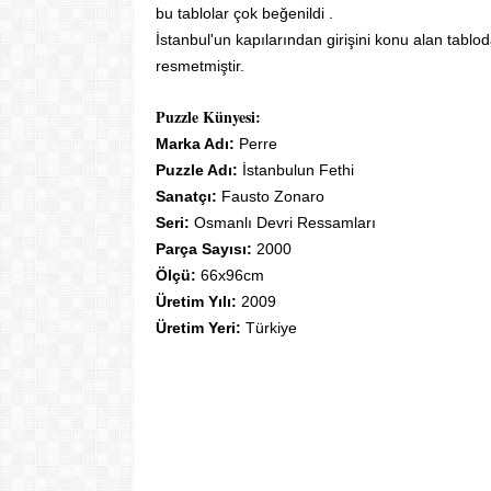
bu tablolar çok beğenildi .
İstanbul'un kapılarından girişini konu alan tablo
resmetmiştir.
Puzzle Künyesi:
Marka Adı:
Perre
Puzzle Adı:
İstanbulun Fethi
Sanatçı:
Fausto Zonaro
Seri:
Osmanlı Devri Ressamları
Parça Sayısı:
2000
Ölçü:
66x96cm
Üretim Yılı:
2009
Üretim Yeri:
Türkiye