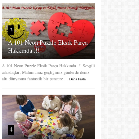
3
A.101 Neon Puzzle Eksik Parça
Hakkında..!!
A.101 Neon Puzzle Eksik Parça Hakkında..!! Sevgili
arkadaşlar; Malumunuz geçtiğimiz günlerde deniz
altı dünyasına fantastik bir pencere ...
Daha Fazla
4