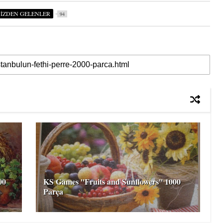
SİZDEN GELENLER
94
00
KS Games ''Fruits and Sunflowers'' 1000
Parça