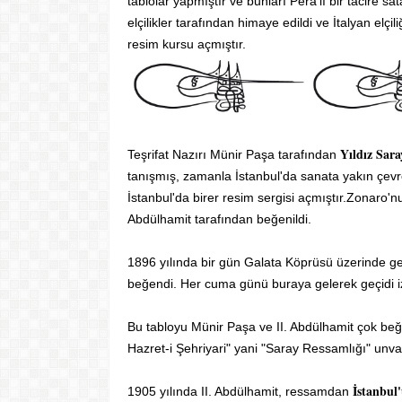
tablolar yapmıştır ve bunları Pera'lı bir tacire 
elçilikler tarafından himaye edildi ve İtalyan elçil
resim kursu açmıştır.
Yıldız Sara
Teşrifat Nazırı Münir Paşa tarafından
tanışmış, zamanla İstanbul'da sanata yakın çevre
İstanbul'da birer resim sergisi açmıştır.Zonaro'
Abdülhamit tarafından beğenildi.
1896 yılında bir gün Galata Köprüsü üzerinde geç
beğendi. Her cuma günü buraya gelerek geçidi izl
Bu tabloyu Münir Paşa ve II. Abdülhamit çok beğe
Hazret-i Şehriyari" yani "Saray Ressamlığı" unva
İstanbul
1905 yılında II. Abdülhamit, ressamdan