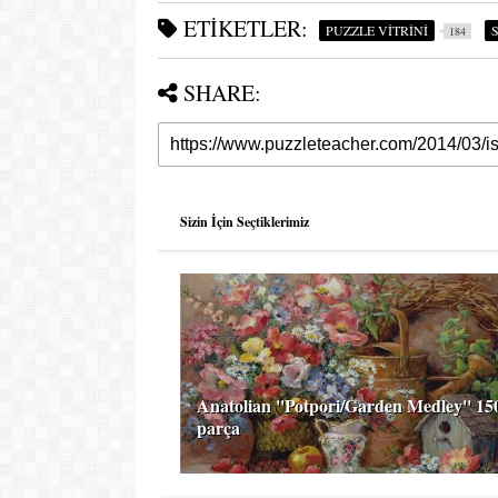
ETIKETLER:
PUZZLE VİTRİNİ
184
SHARE:
Sizin İçin Seçtiklerimiz
Anatolian ''Potpori/Garden Medley'' 15
parça