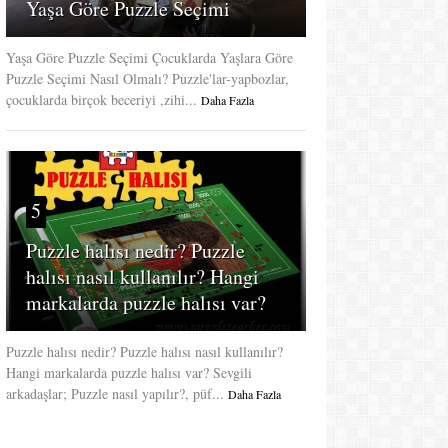
Yaşa Göre Puzzle Seçimi
Yaşa Göre Puzzle Seçimi Çocuklarda Yaşlara Göre
Puzzle Seçimi Nasıl Olmalı? Puzzle'lar-yapbozlar,
çocuklarda birçok beceriyi ,zihi...
Daha Fazla
5
Puzzle halısı nedir? Puzzle
halısı nasıl kullanılır? Hangi
markalarda puzzle halısı var?
Puzzle halısı nedir? Puzzle halısı nasıl kullanılır?
Hangi markalarda puzzle halısı var? Sevgili
arkadaşlar; Puzzle nasıl yapılır?, püf...
Daha Fazla