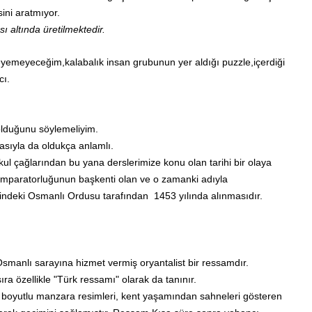
sini
aratmıyor.
ı altında üretilmektedir.
leyemeyeceğim,kalabalık insan grubunun
yer aldığı puzzle,içerdiği
cı.
lduğunu söylemeliyim.
asıyla da oldukça anlamlı.
okul çağlarından bu yana
derslerimize konu olan tarihi bir
olaya
İmparatorluğunun başkenti olan ve o
zamanki adıyla
ğindeki Osmanlı Ordusu tarafından 1453 yılında alınmasıdır.
manlı sarayına hizmet vermiş oryantalist bir ressamdır.
ıra özellikle "Türk ressamı" olarak da tanınır.
ük boyutlu manzara resimleri, kent yaşamından sahneleri gösteren