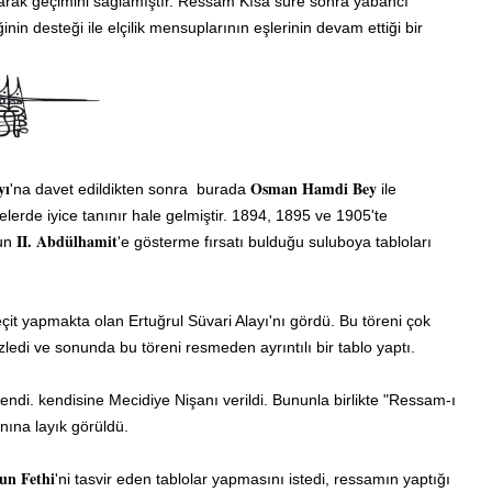
satarak geçimini sağlamıştır. Ressam Kısa süre sonra yabancı
iğinin desteği ile elçilik mensuplarının eşlerinin devam ettiği bir
yı
Osman Hamdi Bey
'na davet edildikten sonra burada
ile
lerde iyice tanınır hale gelmiştir. 1894, 1895 ve 1905'te
II. Abdülhamit
nun
'e gösterme fırsatı bulduğu suluboya tabloları
it yapmakta olan Ertuğrul Süvari Alayı'nı gördü. Bu töreni çok
edi ve sonunda bu töreni resmeden ayrıntılı bir tablo yaptı.
ndi. kendisine Mecidiye Nişanı verildi.
Bununla birlikte "Ressam-ı
nına layık görüldü.
'un Fethi
'ni tasvir eden tablolar yapmasını istedi, ressamın yaptığı