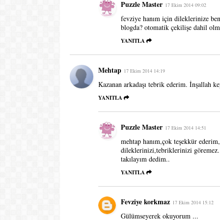
Puzzle Master
17 Ekim 2014 09:02
fevziye hanım için dileklerinize ben
blogda? otomatik çekilişe dahil olm
YANITLA
Mehtap
17 Ekim 2014 14:19
Kazanan arkadaşı tebrik ederim. İnşallah key
YANITLA
Puzzle Master
17 Ekim 2014 14:51
mehtap hanım,çok teşekkür ederim,e
dileklerinizi,tebriklerinizi göremez.
takılayım dedim..
YANITLA
Fevziye korkmaz
17 Ekim 2014 15:12
Gülümseyerek okuyorum ...