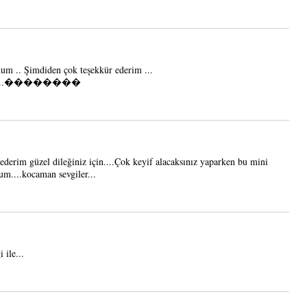
dum .. Şimdiden çok teşekkür ederim ...
nşallah ...��������
ederim güzel dileğiniz için....Çok keyif alacaksınız yaparken bu mini
rum....kocaman sevgiler...
 ile...