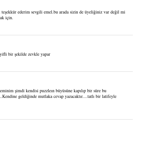
 teşekkür ederim sevgili emel.bu arada sizin de üyeliğiniz var değil mi
ak için.
ifli bir şekilde zevkle yapar
minim şimdi kendisi puzzleın büyüsüne kapılıp bir süre bu
..Kendine geldiğinde mutlaka cevap yazacaktır....tatlı bir latifeyle