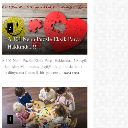
3
A.101 Neon Puzzle Eksik Parça
Hakkında..!!
A.101 Neon Puzzle Eksik Parça Hakkında..!! Sevgili
arkadaşlar; Malumunuz geçtiğimiz günlerde deniz
altı dünyasına fantastik bir pencere ...
Daha Fazla
4