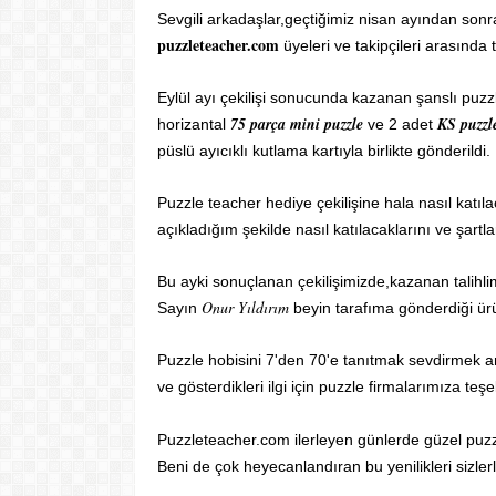
Sevgili arkadaşlar,geçtiğimiz nisan ayından son
puzzleteacher.com
üyeleri ve takipçileri arasında
Eylül ayı çekilişi sonucunda kazanan şanslı puz
75 parça mini puzzle
KS puzzl
horizantal
ve 2 adet
püslü ayıcıklı kutlama kartıyla birlikte gönderildi. 
Puzzle teacher hediye çekilişine hala nasıl katı
açıkladığım şekilde nasıl katılacaklarını ve şartlar
Bu ayki sonuçlanan çekilişimizde,kazanan talihl
Onur Yıldırım
Sayın
beyin tarafıma gönderdiği ür
Puzzle hobisini 7'den 70'e tanıtmak sevdirmek am
ve gösterdikleri ilgi için puzzle firmalarımıza teşe
Puzzleteacher.com ilerleyen günlerde güzel puz
Beni de çok heyecanlandıran bu yenilikleri
sizle