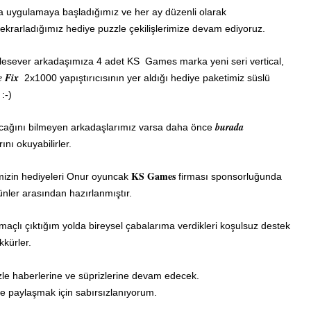
ra uygulamaya başladığımız ve her ay düzenli olarak
 tekrarladığımız hediye puzzle çekilişlerimize devam ediyoruz.
zlesever arkadaşımıza 4 adet KS Games marka yeni seri vertical,
e Fix
2x1000 yapıştırıcısının yer aldığı hediye paketimiz süslü
:-)
burada
lacağını bilmeyen arkadaşlarımız varsa daha önce
ını okuyabilirler.
KS Games
imizin hediyeleri Onur oyuncak
firması sponsorluğunda
ünler arasından hazırlanmıştır.
açlı çıktığım yolda bireysel çabalarıma verdikleri koşulsuz destek
kkürler.
zle haberlerine ve süprizlerine devam edecek.
rle paylaşmak için sabırsızlanıyorum.