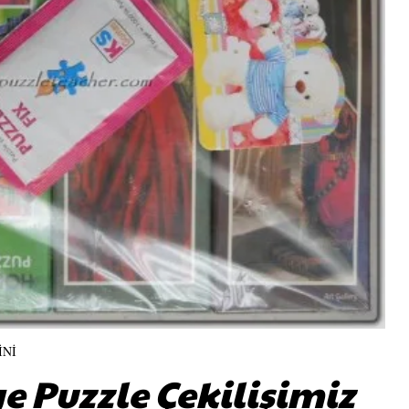
İNİ
e Puzzle Çekilişimiz