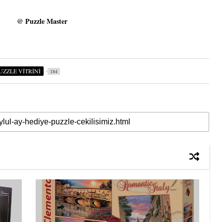
@ Puzzle Master
UZZLE VİTRİNİ
184