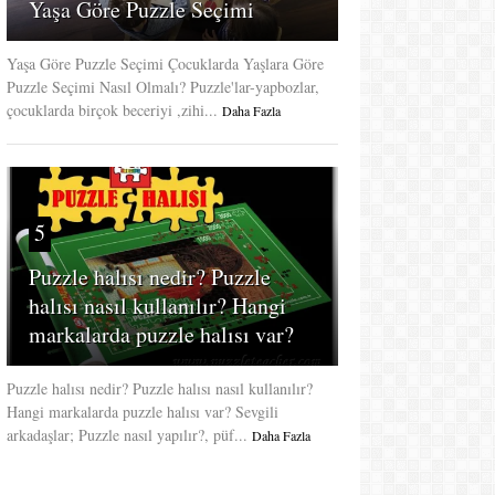
Yaşa Göre Puzzle Seçimi
Yaşa Göre Puzzle Seçimi Çocuklarda Yaşlara Göre
Puzzle Seçimi Nasıl Olmalı? Puzzle'lar-yapbozlar,
çocuklarda birçok beceriyi ,zihi...
Daha Fazla
5
Puzzle halısı nedir? Puzzle
halısı nasıl kullanılır? Hangi
markalarda puzzle halısı var?
Puzzle halısı nedir? Puzzle halısı nasıl kullanılır?
Hangi markalarda puzzle halısı var? Sevgili
arkadaşlar; Puzzle nasıl yapılır?, püf...
Daha Fazla