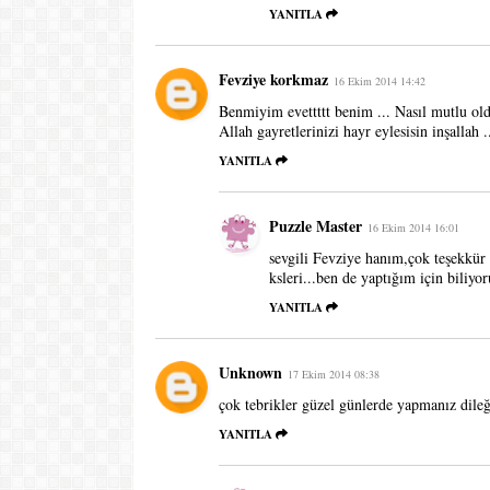
YANITLA
Fevziye korkmaz
16 Ekim 2014 14:42
Benmiyim evettttt benim ... Nasıl mutlu ol
Allah gayretlerinizi hayr eylesisin i
YANITLA
Puzzle Master
16 Ekim 2014 16:01
sevgili Fevziye hanım,çok teşekkür 
ksleri...ben de yaptığım için biliyo
YANITLA
Unknown
17 Ekim 2014 08:38
çok tebrikler güzel günlerde yapmanız dileği
YANITLA