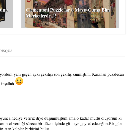
günü
Clementoni Puzzle'lar 6 Mayıs Cuma Bim
Marketlerde..!!
DISQUS
ıyordum yani geçen ayki çekilişi son çekiliş sanmıştım. Kazanan puzzlecan
r inşallah
boyunca hediye veririz diye düşünmüştüm,ama o kadar mutlu oluyorum ki
arım el verdiği sürece bir düzen içinde gitmeye gayret edeceğim.Bir gün
n atan kalpler birbirini bulur...