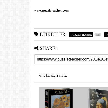
www.puzzleteacher.com
ETIKETLER:
PUZZLE HABER
P
203
SHARE:
Sizin İçin Seçtiklerimiz