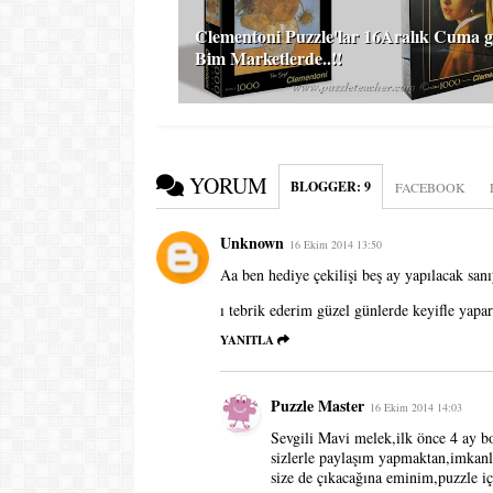
Clementoni Puzzle'lar 16Aralık Cuma 
Bim Marketlerde..!!
YORUM
BLOGGER
:
9
FACEBOOK
Unknown
16 Ekim 2014 13:50
Aa ben hediye çekilişi beş ay yapılacak san
ı tebrik ederim güzel günlerde keyifle yapa
YANITLA
Puzzle Master
16 Ekim 2014 14:03
Sevgili Mavi melek,ilk önce 4 ay 
sizlerle paylaşım yapmaktan,imkanl
size de çıkacağına eminim,puzzle içi