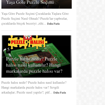
Yaşa Göre Puzzle Seçimi
Yaşa Göre Puzzle Seçimi Çocuklarda Yaşlara Göre
Puzzle Seçimi Nasıl Olmalı? Puzzle'lar-yapbozlar,
çocuklarda birçok beceriyi ,zihi...
Daha Fazla
5
Puzzle halısı nedir? Puzzle
halısı nasıl kullanılır? Hangi
markalarda puzzle halısı var?
Puzzle halısı nedir? Puzzle halısı nasıl kullanılır?
Hangi markalarda puzzle halısı var? Sevgili
arkadaşlar; Puzzle nasıl yapılır?, püf...
Daha Fazla