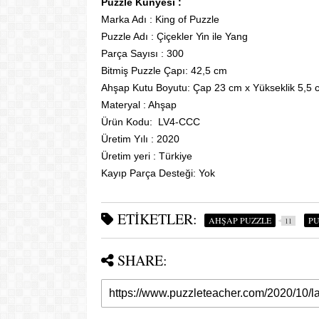
Puzzle Künyesi :
Marka Adı : King of Puzzle
Puzzle Adı : Çiçekler Yin ile Yang
Parça Sayısı : 300
Bitmiş Puzzle Çapı: 42,5 cm
Ahşap Kutu Boyutu: Çap 23 cm x Yükseklik 5,5 
Materyal : Ahşap
Ürün Kodu: LV4-CCC
Üretim Yılı : 2020
Üretim yeri : Türkiye
Kayıp Parça Desteği: Yok
ETIKETLER:
AHŞAP PUZZLE
PU
11
SHARE: