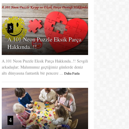
3
A.101 Neon Puzzle Eksik Parça
Hakkında..!!
A.101 Neon Puzzle Eksik Parça Hakkında..!! Sevgili
arkadaşlar; Malumunuz geçtiğimiz günlerde deniz
altı dünyasına fantastik bir pencere ...
Daha Fazla
4