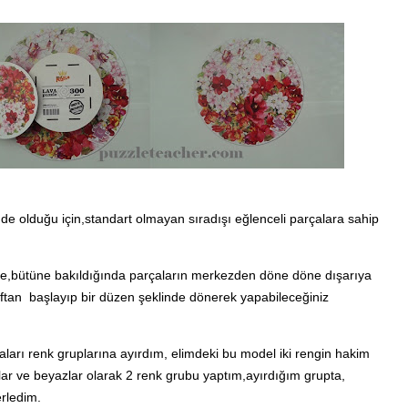
nde olduğu için,standart olmayan sıradışı eğlenceli parçalara sahip
ükte,bütüne bakıldığında parçaların merkezden döne döne dışarıya
aftan başlayıp bir düzen şeklinde dönerek yapabileceğiniz
ları renk gruplarına ayırdım, elimdeki bu model iki rengin hakim
lar ve beyazlar olarak
2 renk grubu yaptım,
ayırdığım grupta,
erledim.