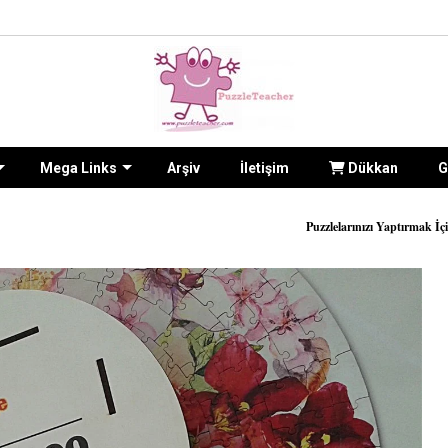
Mega Links
Arşiv
İletişim
Dükkan
G
Puzzlelarınızı Yaptırmak İçin Sitenin
İLETİŞİM fo