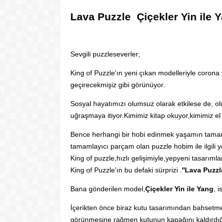
Lava Puzzle Çiçekler Yin ile 
Sevgili puzzleseverler;
King of Puzzle'ın yeni çıkan modelleriyle coron
geçirecekmişiz gibi görünüyor.
Sosyal hayatımızı olumsuz olarak etkilese de, ol
uğraşmaya itiyor.Kimimiz kitap okuyor,kimimiz el 
Bence herhangi bir hobi edinmek yaşamın tamaml
tamamlayıcı parçam olan puzzle hobim ile ilgili y
King of puzzle,hızlı gelişimiyle,yepyeni tasarımla
King of Puzzle'ın bu defaki sürprizi .
''Lava Puzzle
Bana gönderilen model,
Çiçekler Yin ile Yang
, 
İçerikten önce biraz kutu tasarımından bahsetmek
görünmesine rağmen kutunun kapağını kaldırdığı