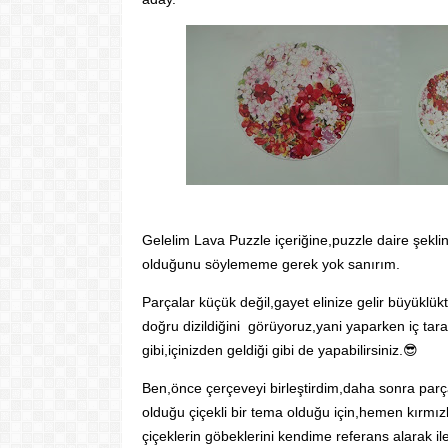
Gelelim Lava Puzzle içeriğine,puzzle daire şekli
olduğunu söylememe gerek yok sanırım.
Parçalar küçük değil,gayet elinize gelir büyükl
doğru dizildiğini görüyoruz,yani yaparken iç tar
gibi,içinizden geldiği gibi de yapabilirsiniz.😎
Ben,önce çerçeveyi birleştirdim,daha sonra parça
olduğu çiçekli bir tema olduğu için,
hemen
kırmız
çiçeklerin göbeklerini kendime referans alarak il