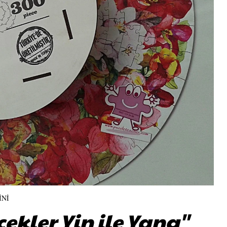
İNİ
çekler Yin ile Yang''