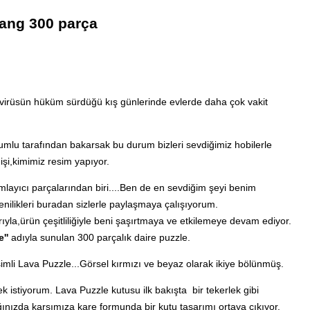
Yang 300 parça
a virüsün hüküm sürdüğü kış günlerinde evlerde daha çok vakit
umlu tarafından bakarsak bu durum bizleri sevdiğimiz hobilerle
işi,kimimiz resim yapıyor.
ayıcı parçalarından biri....Ben de en sevdiğim şeyi benim
enilikleri buradan sizlerle paylaşmaya çalışıyorum.
rıyla,ürün çeşitliliğiyle beni şaşırtmaya ve etkilemeye devam ediyor.
''
adıyla sunulan 300 parçalık daire puzzle.
isimli Lava Puzzle...Görsel kırmızı ve beyaz olarak ikiye bölünmüş.
 istiyorum. Lava Puzzle kutusu ilk bakışta bir tekerlek gibi
nızda karşımıza kare formunda bir kutu tasarımı ortaya çıkıyor.