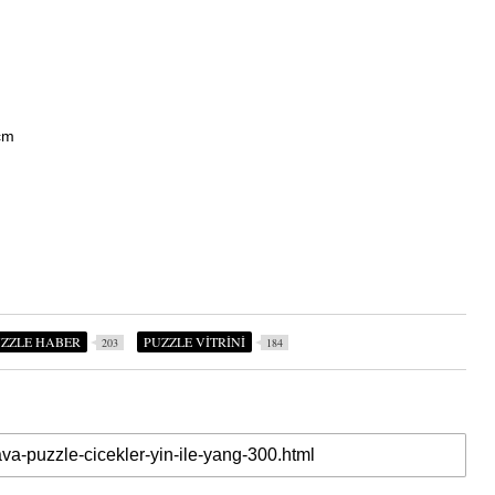
cm
ZZLE HABER
PUZZLE VİTRİNİ
203
184