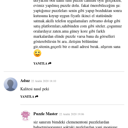
deryacım ben dahil tüm puzzle camiası öyle gerçekten,
evimiz yapılmış puzzle dolu. fakat önerebileceğim şu:
yaptığımız puzzleları senin gibi yapıp bozduktan sonra
kutusuna koyup uygun fiyatlı ikinci el statüsünde
satmak.akıllı telefon uygulamaları zebramo dolap gibi
satış platformları,sahibinden com gibi siteler..çogumuz
oralardayız zaten.ama güney kore gibi farklı
markalardan elinde puzzle varsa bana da görselleri
gösterebilirsin bi ara..iletişim bölümüne
gir,sitenin,geçerli bir e-mail adresi bırak..ulşırım sana
YANITLA
Adsız
22 Aralık 2020 18:10
Kalitesi nasıl peki
YANITLA
Puzzle Master
22 Aralık 2020 19:06
siz sanırım bimdeki clemenentoni puzzlelardan
bahsetmiyorsunuz.şoktaki puzlelardan yani monique