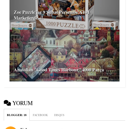
Zoe Puzzle'lar 9 Şubat Perşembe A101
Marketlerde..!!
Anatolian ''Good Times Harbour'' 4000 Parça
YORUM
BLOGGER
:
18
FACEBOOK
DISQUS