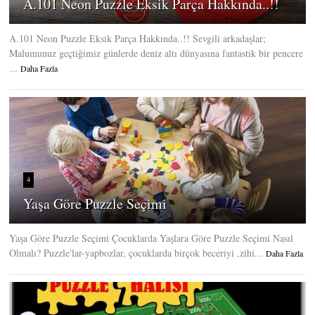
A.101 Neon Puzzle Eksik Parça Hakkında..!!
A.101 Neon Puzzle Eksik Parça Hakkında..!! Sevgili arkadaşlar;
Malumunuz geçtiğimiz günlerde deniz altı dünyasına fantastik bir pencere
...
Daha Fazla
4
Yaşa Göre Puzzle Seçimi
Yaşa Göre Puzzle Seçimi Çocuklarda Yaşlara Göre Puzzle Seçimi Nasıl
Olmalı? Puzzle'lar-yapbozlar, çocuklarda birçok beceriyi ,zihi...
Daha Fazla