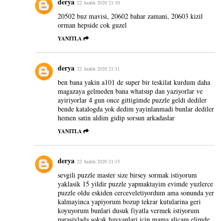
derya
22 Aralık 2020 21:10
20502 buz mavisi, 20602 bahar zamani, 20603 kizil
orman hepside cok guzel
YANITLA
derya
22 Aralık 2020 21:11
ben bana yakin a101 de super bir teskilat kurdum daha
magazaya gelmeden bana whatsup dan yaziyorlar ve
ayiriyorlar 4 gun once gittigimde puzzle geldi dediler
bende katalogda yok dedim yayinlanmadi bunlar dediler
hemen satin aldim gidip sorsun arkadaslar
YANITLA
derya
22 Aralık 2020 21:15
sevgili puzzle master size birsey sormak istiyorum
yaklasik 15 yildir puzzle yapmaktayim evimde yuzlerce
puzzle oldu eskiden cerceveletiyordum ama sonunda yer
kalmayinca yapiyorum bozup tekrar kutularina geri
koyuyorum bunlari dusuk fiyatla vermek istiyorum
parasiylada sokak hayvanlari icin mama alicam elimde