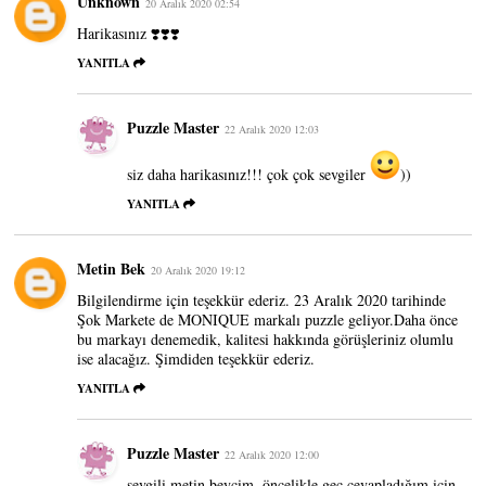
Unknown
20 Aralık 2020 02:54
Harikasınız ❣️❣️❣️
YANITLA
Puzzle Master
22 Aralık 2020 12:03
siz daha harikasınız!!! çok çok sevgiler
))
YANITLA
Metin Bek
20 Aralık 2020 19:12
Bilgilendirme için teşekkür ederiz. 23 Aralık 2020 tarihinde
Şok Markete de MONIQUE markalı puzzle geliyor.Daha önce
bu markayı denemedik, kalitesi hakkında görüşleriniz olumlu
ise alacağız. Şimdiden teşekkür ederiz.
YANITLA
Puzzle Master
22 Aralık 2020 12:00
sevgili metin beycim, öncelikle geç cevapladığım için