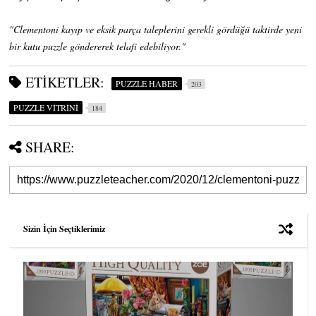
"Clementoni kayıp ve eksik parça taleplerini gerekli gördüğü taktirde yeni
bir kutu puzzle göndererek telafi edebiliyor."
ETIKETLER:
PUZZLE HABER
203
PUZZLE VİTRİNİ
184
SHARE:
Sizin İçin Seçtiklerimiz