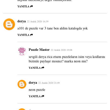
YANITLA
derya
22 Aralık 2020 16:39
a101 de puzzle var 3 tane ben aldim katalogda yok
YANITLA
Puzzle Master
22 Aralık 2020 19:08
sevgili derya rica etsem puzzleların isim veya kodlarını
bizimle paylaşır mısınız? marka neon mu?
YANITLA
derya
22 Aralık 2020 21:09
neon puzzle
YANITLA