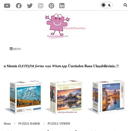
MENU
TİŞİM formu veya WhatsApp
Üzerinden Bana Ulaşabilirsiniz..!!
Home
PUZZLE HABER
PUZZLE VİTRİNİ