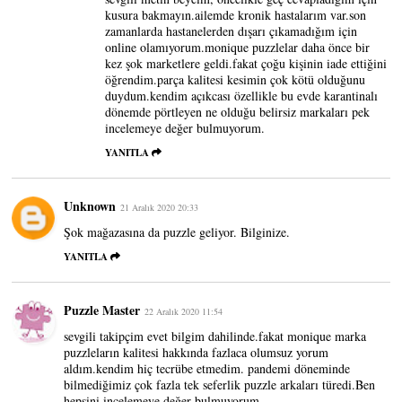
kusura bakmayın.ailemde kronik hastalarım var.son
zamanlarda hastanelerden dışarı çıkamadığım için
online olamıyorum.monique puzzlelar daha önce bir
kez şok marketlere geldi.fakat çoğu kişinin iade ettiğini
öğrendim.parça kalitesi kesimin çok kötü olduğunu
duydum.kendim açıkcası özellikle bu evde karantinalı
dönemde pörtleyen ne olduğu belirsiz markaları pek
incelemeye değer bulmuyorum.
YANITLA
Unknown
21 Aralık 2020 20:33
Şok mağazasına da puzzle geliyor. Bilginize.
YANITLA
Puzzle Master
22 Aralık 2020 11:54
sevgili takipçim evet bilgim dahilinde.fakat monique marka
puzzleların kalitesi hakkında fazlaca olumsuz yorum
aldım.kendim hiç tecrübe etmedim. pandemi döneminde
bilmediğimiz çok fazla tek seferlik puzzle arkaları türedi.Ben
hepsini incelemeye değer bulmuyorum.