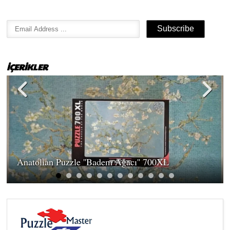
İÇERİKLER
Anatolian Puzzle ''Badem Ağacı'' 700XL