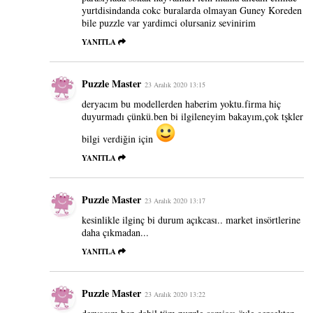
yurtdisindanda cokc buralarda olmayan Guney Koreden
bile puzzle var yardimci olursaniz sevinirim
YANITLA
Puzzle Master
23 Aralık 2020 13:15
deryacım bu modellerden haberim yoktu.firma hiç
duyurmadı çünkü.ben bi ilgileneyim bakayım,çok tşkler
bilgi verdiğin için
YANITLA
Puzzle Master
23 Aralık 2020 13:17
kesinlikle ilginç bi durum açıkcası.. market insörtlerine
daha çıkmadan...
YANITLA
Puzzle Master
23 Aralık 2020 13:22