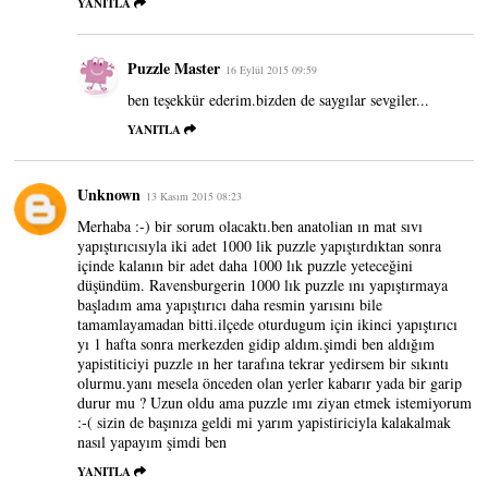
YANITLA
Puzzle Master
16 Eylül 2015 09:59
ben teşekkür ederim.bizden de saygılar sevgiler...
YANITLA
Unknown
13 Kasım 2015 08:23
Merhaba :-) bir sorum olacaktı.ben anatolian ın mat sıvı
yapıştırıcısıyla iki adet 1000 lik puzzle yapıştırdıktan sonra
içinde kalanın bir adet daha 1000 lık puzzle yeteceğini
düşündüm. Ravensburgerin 1000 lık puzzle ını yapıştırmaya
başladım ama yapıştırıcı daha resmin yarısını bile
tamamlayamadan bitti.ilçede oturdugum için ikinci yapıştırıcı
yı 1 hafta sonra merkezden gidip aldım.şimdi ben aldığım
yapistiticiyi puzzle ın her tarafına tekrar yedirsem bir sıkıntı
olurmu.yanı mesela önceden olan yerler kabarır yada bir garip
durur mu ? Uzun oldu ama puzzle ımı ziyan etmek istemiyorum
:-( sizin de başınıza geldi mi yarım yapistiriciyla kalakalmak
nasıl yapayım şimdi ben
YANITLA