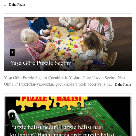
...
Daha Fazla
4
Yaşa Göre Puzzle Seçimi
Yaşa Göre Puzzle Seçimi Çocuklarda Yaşlara Göre Puzzle Seçimi Nasıl
Olmalı? Puzzle'lar-yapbozlar, çocuklarda birçok beceriyi ,zihi...
Daha Fazla
5
Puzzle halısı nedir? Puzzle halısı nasıl
kullanılır? Hangi markalarda puzzle halısı