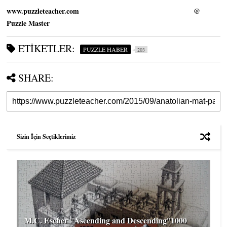
www.puzzleteacher.com
@
Puzzle Master
ETIKETLER:
PUZZLE HABER
203
SHARE:
Sizin İçin Seçtiklerimiz
M.C. Escher ''Ascending and Descending''1000