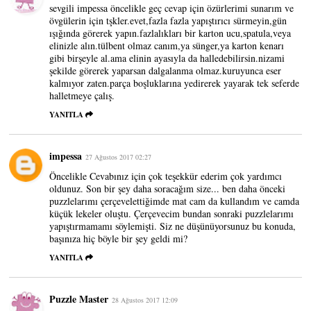
sevgili impessa öncelikle geç cevap için özürlerimi sunarım ve
övgülerin için tşkler.evet,fazla fazla yapıştırıcı sürmeyin,gün
ışığında görerek yapın.fazlalıkları bir karton ucu,spatula,veya
elinizle alın.tülbent olmaz canım,ya sünger,ya karton kenarı
gibi birşeyle al.ama elinin ayasıyla da halledebilirsin.nizami
şekilde görerek yaparsan dalgalanma olmaz.kuruyunca eser
kalmıyor zaten.parça boşluklarına yedirerek yayarak tek seferde
halletmeye çalış.
YANITLA
impessa
27 Ağustos 2017 02:27
Öncelikle Cevabınız için çok teşekkür ederim çok yardımcı
oldunuz. Son bir şey daha soracağım size... ben daha önceki
puzzlelarımı çerçevelettiğimde mat cam da kullandım ve camda
küçük lekeler oluştu. Çerçevecim bundan sonraki puzzlelarımı
yapıştırmamamı söylemişti. Siz ne düşünüyorsunuz bu konuda,
başınıza hiç böyle bir şey geldi mi?
YANITLA
Puzzle Master
28 Ağustos 2017 12:09