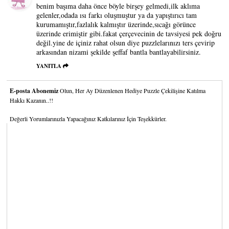
benim başıma daha önce böyle birşey gelmedi,ilk aklıma
gelenler,odada ısı farkı oluşmuştur ya da yapıştırıcı tam
kurumamıştır,fazlalık kalmıştır üzerinde,sıcağı görünce
üzerinde erimiştir gibi.fakat çerçevecinin de tavsiyesi pek doğru
değil.yine de içiniz rahat olsun diye puzzlelarınızı ters çevirip
arkasından nizami şekilde şeffaf bantla bantlayabilirsiniz.
YANITLA
E-posta Abonemiz
Olun, Her Ay Düzenlenen Hediye Puzzle Çekilişine Katılma
Hakkı Kazanın..!!
Değerli Yorumlarınızla Yapacağınız Katkılarınız İçin Teşekkürler.