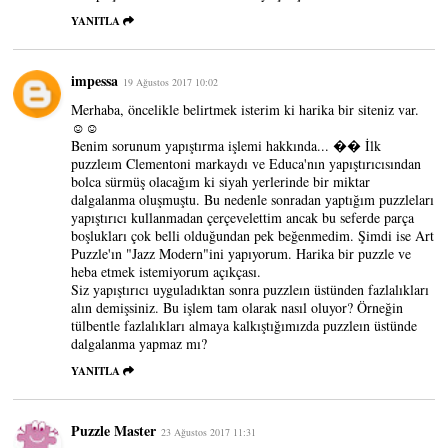
YANITLA
impessa
19 Ağustos 2017 10:02
Merhaba, öncelikle belirtmek isterim ki harika bir siteniz var.
☺️☺️
Benim sorunum yapıştırma işlemi hakkında... �� İlk
puzzleım Clementoni markaydı ve Educa'nın yapıştırıcısından
bolca sürmüş olacağım ki siyah yerlerinde bir miktar
dalgalanma oluşmuştu. Bu nedenle sonradan yaptığım puzzleları
yapıştırıcı kullanmadan çerçevelettim ancak bu seferde parça
boşlukları çok belli olduğundan pek beğenmedim. Şimdi ise Art
Puzzle'ın "Jazz Modern"ini yapıyorum. Harika bir puzzle ve
heba etmek istemiyorum açıkçası.
Siz yapıştırıcı uyguladıktan sonra puzzleın üstünden fazlalıkları
alın demişsiniz. Bu işlem tam olarak nasıl oluyor? Örneğin
tülbentle fazlalıkları almaya kalkıştığımızda puzzleın üstünde
dalgalanma yapmaz mı?
YANITLA
Puzzle Master
23 Ağustos 2017 11:31