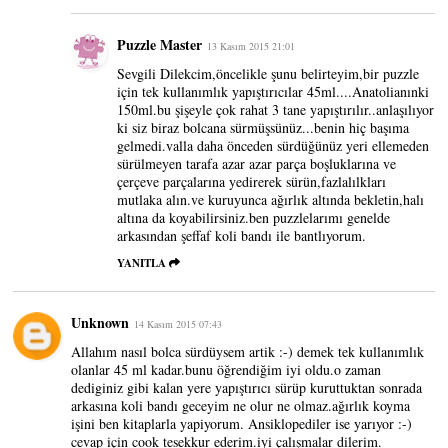
Puzzle Master
13 Kasım 2015 21:01
Sevgili Dilekcim,öncelikle şunu belirteyim,bir puzzle
için tek kullanımlık yapıştırıcılar 45ml....Anatolianınki
150ml.bu şişeyle çok rahat 3 tane yapıştırılır..anlaşılıyor
ki siz biraz bolcana sürmüşsünüz...benin hiç başıma
gelmedi.valla daha önceden sürdüğünüz yeri ellemeden
sürülmeyen tarafa azar azar parça boşluklarına ve
çerçeve parçalarına yedirerek sürün,fazlalılkları
mutlaka alın.ve kuruyunca ağırlık altında bekletin,halı
altına da koyabilirsiniz.ben puzzlelarımı genelde
arkasından şeffaf koli bandı ile bantlıyorum.
YANITLA
Unknown
14 Kasım 2015 07:43
Allahım nasıl bolca sürdüysem artik :-) demek tek kullanımlık
olanlar 45 ml kadar.bunu öğrendiğim iyi oldu.o zaman
dediginiz gibi kalan yere yapıştırıcı sürüp kuruttuktan sonrada
arkasına koli bandı geceyim ne olur ne olmaz.ağırlık koyma
işini ben kitaplarla yapiyorum. Ansiklopediler ise yarıyor :-)
cevap için cook tesekkur ederim.iyi çalışmalar dilerim.