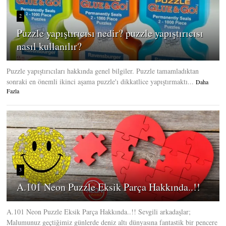
2
Puzzle yapıştırıcısı nedir? puzzle yapıştırıcısı
nasıl kullanılır?
Puzzle yapıştırıcıları hakkında genel bilgiler. Puzzle tamamladıktan
sonraki en önemli ikinci aşama puzzle'ı dikkatlice yapıştırmaktı...
Daha
Fazla
3
A.101 Neon Puzzle Eksik Parça Hakkında..!!
A.101 Neon Puzzle Eksik Parça Hakkında..!! Sevgili arkadaşlar;
Malumunuz geçtiğimiz günlerde deniz altı dünyasına fantastik bir pencere