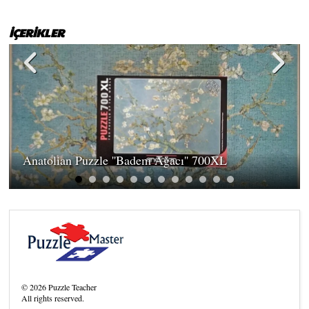
İÇERİKLER
Anatolian Puzzle ''Badem Ağacı'' 700XL
©
2026
Puzzle Teacher
All rights reserved.