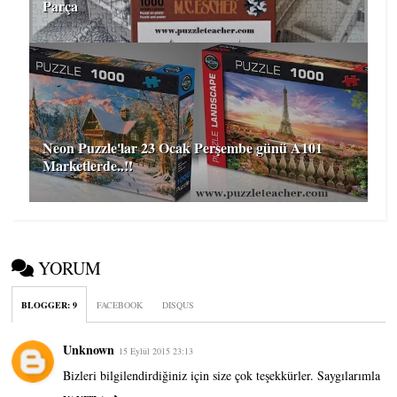
Parça
Neon Puzzle'lar 23 Ocak Perşembe günü A101
Marketlerde..!!
YORUM
BLOGGER
:
9
FACEBOOK
DISQUS
Unknown
15 Eylül 2015 23:13
Bizleri bilgilendirdiğiniz için size çok teşekkürler. Saygılarımla